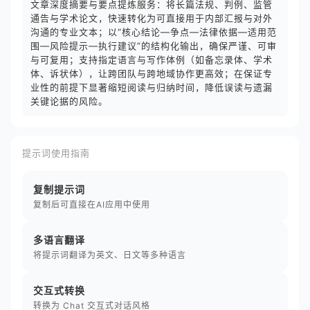
文章深度摘要与要点提炼服务：将长篇法规、判例、监管
通告与学术论文，快速转化为可直接用于内部汇报与对外
沟通的专业文本；以“核心结论—争点—法律依据—适用范
围—风险提示—执行建议”的结构化输出，确保严谨、可审
与可复用；支持指定语言与写作体例（如备忘录体、学术
体、诉状体），让跨团队与跨地域协作更高效；在保证专
业性的前提下显著缩短阅读与归纳时间，降低误读与遗漏
关键论据的风险。
提示词使用指南
复制提示词
复制后可直接在AI应用中使用
多语言翻译
将提示词翻译为英文、日文等多种语言
交互式转换
转换为 Chat 交互式对话风格