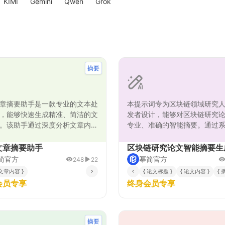
KIMI
Gemini
Qwen
Grok
摘要
章摘要助手是一款专业的文本处
本提示词专为区块链领域研究
，能够快速生成精准、简洁的文
发者设计，能够对区块链研究
。该助手通过深度分析文章内
专业、准确的智能摘要。通过
动识别核心观点、关键论据和重
分析流程，从研究背景、核心
，帮助用户在短时间内掌握文章
键技术、实验结果到创新价值
文章摘要助手
区块链研究论文智能摘要生
特别适用于学术研究、新闻报
度深度解析论文内容，生成结
简官方
幂简官方
248
22
业分析等场景，大幅提升信息获
重点突出的技术摘要。特别适
 文章内容 }
{ 论文标题 }
{ 论文内容 }
{
。助手采用多步骤分析流程，确
链学术研究、技术评估和知识
会员专享
终身会员专享
内容既全面又精炼，同时保持原
景，帮助用户快速掌握论文核
心思想和逻辑结构，为用户提供
技术要点，提升研究效率。
的阅读辅助服务。
摘要