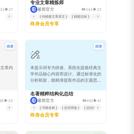
词具备多
专业文章精炼师
长度和风
幂简官方
32
27
344
23
报道，从
{ 待精炼文章原文 }
{ 精炼目标 }
{ 目标受众 }
{ 原文体裁 }
供专业级
终身会员专享
化分析流
息筛选避
证摘要准
类文体特
摘要
摘要
内容整
幅提升信
律文章内
本提示词专为快速、系统化提炼经典文
学作品核心内容而设计。通过标准化的
分析框架，能精准提取作品的主题思
想、情节脉络、人物关系与文学价值，
生成结构清晰、重点突出的总结报告。
名著精粹结构化总结
特别适合教育工作者、文学爱好者及学
幂简官方
95
33
492
41
生用于备课、分享或高效阅读，确保在
的维度 }
{ 特定格式或风格要求 }
{ 书籍名称 }
{ 总结用途 }
{ 总结深度 }
{ 目标读者 }
{ 
短时间内掌握名著精髓。
终身会员专享