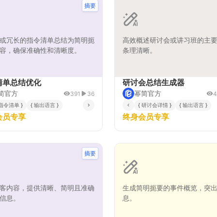
摘要
或冗长的指令清单总结为简明扼
高效概述研讨会或讲习班的主
容，确保准确性和清晰度。
条理清晰。
清单总结优化
研讨会总结生成器
简官方
幂简官方
391
36
4
 指令清单 }
{ 输出语言 }
{ 研讨会详情 }
{ 输出语言 }
会员专享
终身会员专享
摘要
客内容，提供清晰、简明且准确
生成简明扼要的事件概览，突
信息。
息。