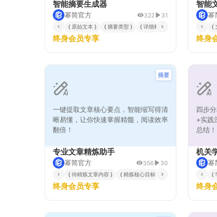
解原文核心内容，然后识别关键信息
步骤，
智能摘要生成器
智能
点，最后按照逻辑层次组织成易于阅读
性。模
幂简官方
幂
322
31
的摘要格式。特别适用于学术研究中的
选择，
{ 原始文本 }
{ 摘要类型 }
{ 详细程度 }
{
文献综述、商业报告的数据提炼、新闻
要、详
终身会员专享
终身
资讯的要点提取以及各类文档的内容概
总结报
览。通过智能化的信息筛选和组织能
析、结
力，帮助用户快速掌握文本核心思想，
深度逻
大幅提升信息获取效率。生成的摘要不
息过载
摘要
仅保持原文的核心观点和重要数据，还
等问题
具备良好的可读性和逻辑连贯性，满足
容。
不同场景下的摘要需求。
一键提取文章核心要点，智能缩写得清
四步分
晰易懂，让你快速掌握精髓，阅读效率
+实践
翻倍！
总结！
专业文章精炼助手
机关
幂简官方
幂
356
30
{ 待精炼文章内容 }
{ 精炼核心目标 }
{ 目标字数比例 }
{
{
终身会员专享
终身