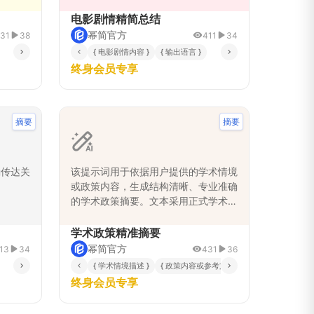
电影剧情精简总结
幂简官方
31
38
411
34
{ 电影剧情内容 }
{ 输出语言 }
终身会员专享
摘要
摘要
确传达关
该提示词用于依据用户提供的学术情境
或政策内容，生成结构清晰、专业准确
的学术政策摘要。文本采用正式学术写
作规范，强调基于证据的分析、明确的
核心论点与严谨的支持论据，并可按指
学术政策精准摘要
定引用格式呈现。适用于学术规划、课
幂简官方
13
34
431
36
程选择、教育政策解析等场景，帮助学
{ 学术情境描述 }
{ 政策内容或参考文本 }
{ 摘要目标侧重 }
生快速掌握关键政策要点，支持学习与
终身会员专享
决策。