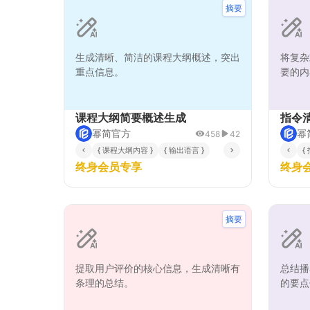
摘要
生成清晰、简洁的课程大纲概述，突出
将复杂
重点信息。
要的内
课程大纲简要概述生成
指令
幂简官方
幂
458
42
{ 课程大纲内容 }
{ 输出语言 }
{
终身会员专享
终身
摘要
提取用户评价的核心信息，生成清晰有
总结播
条理的总结。
的要点