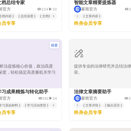
确保总结内容的完整性和逻辑
户快速掌握文章精髓。该提示
文档总结专家
智能文章精要提炼器
板支持多种文档类型和总结深度
维度分析能力，能够适应不同
简官方
幂简官方
334
30
3
能够根据用户需求生成执行摘
格的文章，从学术论文到新闻
 文档内容 }
{ 总结深度 }
{ 文档类型 }
{ 文章内容 }
细分析或要点提炼等不同形式的
技术文档到文学作品，都能提
会员专享
终身会员专享
告。亮点包括：多维度内容分
的摘要服务。亮点包括：结构
构化输出格式、智能要点提取、
程确保摘要逻辑严密，智能信
辑推理，有效解决办公场景中信
免冗余内容，多轮质量校验保
、阅读效率低下、关键信息遗漏
确性，自适应内容识别适应各
摘要
，帮助用户快速掌握文档核心内
征。特别适合需要快速阅读、
理、信息提取的场景使用，大
息处理效率。
析法提炼核心价值，政治高度
提供专业的法律研究并总结法
深度，轻松搞定高质量机关学习
容。
学习成果精炼与转化助手
法律文章摘要助手
简官方
幂简官方
292
24
3
 学习原始材料 }
 内容专业领域 }
{ 学习活动类型 }
{ 需特别保留的信息类型 }
{ 总结核心目标 }
{ 需省略的信息类型 }
{ 关联工作领域 }
{ 文章详情 }
{ 特定格式要求 }
{ 输出语言 }
{ 期望重点突出
会员专享
终身会员专享