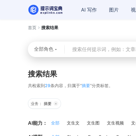
AI 写作
图片
视
首页
搜索结果
全部角色
搜索结果
共检索到
29
条内容，归属于“
摘要
”分类标签。
业务：
摘要
×
AI能力：
全部
文生文
文生图
文生视频
文