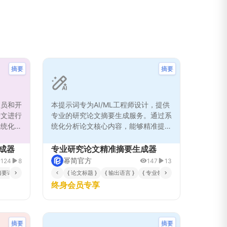
摘要
摘要
人员和开
本提示词专为AI/ML工程师设计，提供
论文进行
专业的研究论文摘要生成服务。通过系
系统化的
统化分析论文核心内容，能够精准提取
方法、关
研究背景、方法、结果与创新点，确保
等多个维
摘要具备技术深度与逻辑严谨性。采用
成器
专业研究论文精准摘要生成器
构清晰、
链式思维与多维度验证机制，有效避免
幂简官方
124
8
147
13
用于区块
信息失真或过度简化，适用于学术研
 摘要详细程度 }
{ 技术侧重方向 }
{ 论文标题 }
{ 输出语言 }
{ 专业领域 }
{ 摘要深度 }
整理等场
究、技术方案评估及知识沉淀等多种场
终身会员专享
心贡献和
景，帮助用户快速掌握论文精髓。
摘要
摘要