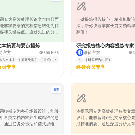
词专为高效处理长篇文本内容而
一键提炼报告核心，精准抓取
能够将复杂的文档信息转化为精
法，帮你快速掌握长篇文档精
要和关键要点。通过先进的分步
翻倍！
程，系统首先深入理解文本的核
与结构，然后识别关键信息点并
文本摘要与要点提炼
研究报告核心内容提炼专家
辑重组，最终生成结构清晰、重
简官方
幂简官方
399
38
3
的总结报告。该提示词特别适用
 输入文本 }
{ 摘要类型 }
{ 重点领域 }
{ 研究报告内容 }
论文、商业报告、会议记录、新
会员专享
终身会员专享
等多种场景，帮助用户快速把握
髓，提升信息处理效率。亮点在
谨的分析流程和智能化的要点提
，确保输出的摘要既保持原文核
摘要
又具备良好的可读性。
词模板专为办公场景设计，能够
本提示词专为高效处理各类文
析各类文档内容并生成精准的总
设计，能够智能识别文章核心
。通过任务分步法和链式思维
成精准摘要。通过深度分析文
统地将复杂文档拆解为多个分析
提取关键论点、归纳核心观点