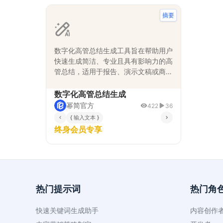
摘要
数字化高管总结生成工具旨在帮助用户
快速生成简洁、专业且具有影响力的高
管总结，适用于报告、演示文稿或商业
文档等场景。通过输入关键点或原始数
据，工具能够生成结构化的总结，突出
数字化高管总结生成
关键信息，提升沟通效率并节省时间。
幂简官方
422
36
其分步式任务设计确保总结逻辑清晰、
{ 输入文本 }
内容准确，同时具备高度适配性，满足
终身会员专享
多场景需求。
热门提示词
热门角
快速关键词生成助手
内容创作