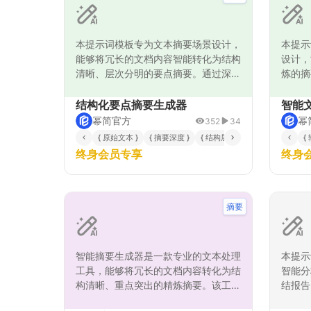
本提示词模板专为文本摘要场景设计，
本提示
能够将冗长的文档内容智能转化为结构
设计，
清晰、层次分明的要点摘要。通过深度
炼的摘
理解文本语义和逻辑关系，自动识别关
分析流
键信息并归纳为有组织的标题和要点列
心内容
结构化要点摘要生成器
智能
表，确保摘要内容既保持原文核心信息
进行逻
幂简官方
幂
352
34
又具备良好的可读性。该模板特别适用
点突出
{ 原始文本 }
{ 摘要深度 }
{ 结构层级 }
{
于报告总结、会议纪要、学术笔记、新
于学术
终身会员专享
终身
闻简报等多种场景，支持自定义摘要深
闻文章
度和结构层级，满足不同用户对摘要质
文本精
量和详细程度的需求。采用多步骤推理
于其严
机制，先分析文本结构，再提取核心要
取能力
摘要
点，最后优化组织逻辑，确保生成的摘
心思想
要既准确又实用。
智能摘要生成器是一款专业的文本处理
本提示
工具，能够将冗长的文档内容转化为结
智能分
构清晰、重点突出的精炼摘要。该工具
结报告
采用多步骤分析处理机制，首先深度理
法，系