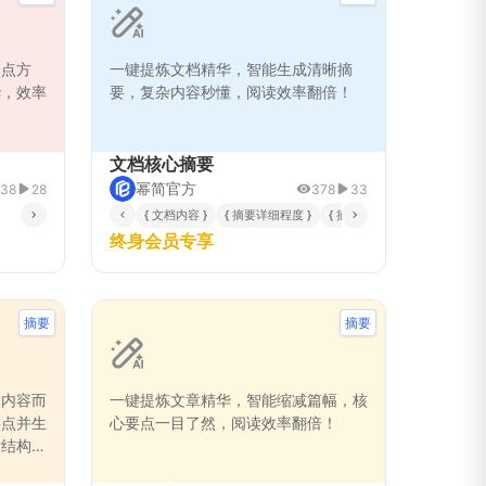
论点方
一键提炼文档精华，智能生成清晰摘
华，效率
要，复杂内容秒懂，阅读效率翻倍！
文档核心摘要
幂简官方
38
28
378
33
{ 文档内容 }
{ 摘要详细程度 }
{ 摘要侧重点 }
{ 文档类型 }
终身会员专享
摘要
摘要
章内容而
一键提炼文章精华，智能缩减篇幅，核
要点并生
心要点一目了然，阅读效率翻倍！
章结构、
，帮助用