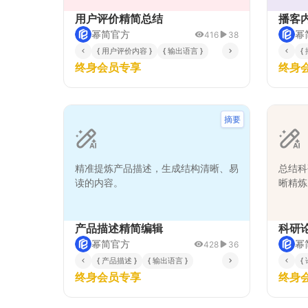
用户评价精简总结
播客
幂简官方
幂
416
38
{ 用户评价内容 }
{ 输出语言 }
{
终身会员专享
终身
摘要
精准提炼产品描述，生成结构清晰、易
总结科
读的内容。
晰精炼
产品描述精简编辑
科研
幂简官方
幂
428
36
{ 产品描述 }
{ 输出语言 }
{
终身会员专享
终身