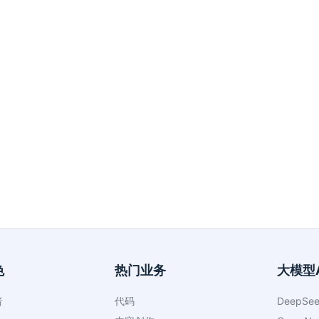
色
热门业务
大模型A
者
代码
DeepSee