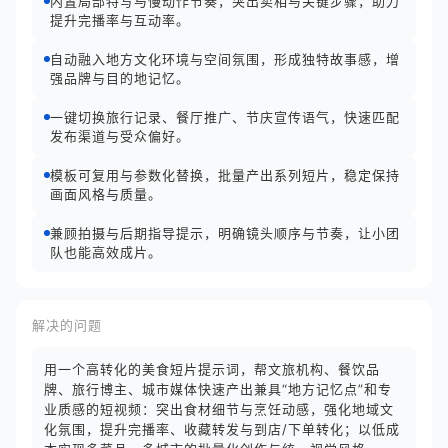
内置局部特写与慢动作节奏，突出卖相与关键步骤，助力
提升完播率与互动率。
自动融入地方文化环境与空间氛围，形成独特故事感，增
强品牌与目的地记忆。
一键切换旅行记录、餐厅推广、节庆宣传语气，快速匹配
发布渠道与受众偏好。
模板可复用与参数化替换，批量产出系列短片，稳定保持
画面风格与质量。
兼顾拍摄与后期指导提示，明确镜头顺序与节奏，让小团
队也能高效成片。
解决的问题
用一个高转化的美食短片提示词，帮文旅机构、餐饮品
牌、旅行博主、城市媒体快速产出兼具“地方记忆点”和专
业质感的短视频：突出食材细节与烹饪动感，强化地域文
化氛围，提升完播率、收藏转发与到店/下单转化；以低成