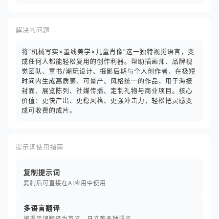
解决的问题
将“机械写实×墨线美学×儿童肖像”这一独特视觉语言，变
成任何人都能轻松复用的创作利器。帮助插画师、品牌视
觉团队、童书/潮玩设计、摄影后期与个人创作者，在极短
时间内生成高质感、可量产、风格统一的作品，用于海报
封面、展览陈列、社媒传播、定制礼物与商业项目。核心
价值：更快产出、更稳风格、更强冲击力，轻松把灵感变
成可收费的成片。
提示词使用指南
复制提示词
复制后可直接在AI应用中使用
多语言翻译
将提示词翻译为英文、日文等多种语言