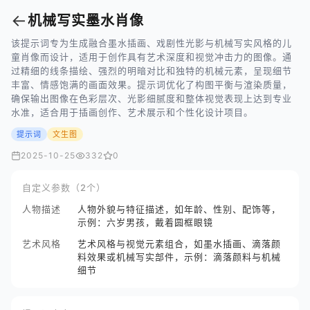
←
机械写实墨水肖像
该提示词专为生成融合墨水插画、戏剧性光影与机械写实风格的儿
童肖像而设计，适用于创作具有艺术深度和视觉冲击力的图像。通
过精细的线条描绘、强烈的明暗对比和独特的机械元素，呈现细节
丰富、情感饱满的画面效果。提示词优化了构图平衡与渲染质量，
确保输出图像在色彩层次、光影细腻度和整体视觉表现上达到专业
水准，适合用于插画创作、艺术展示和个性化设计项目。
提示词
文生图
2025-10-25
332
0
自定义参数（2个）
人物描述
人物外貌与特征描述，如年龄、性别、配饰等，
示例：六岁男孩，戴着圆框眼镜
艺术风格
艺术风格与视觉元素组合，如墨水插画、滴落颜
料效果或机械写实部件，示例：滴落颜料与机械
细节