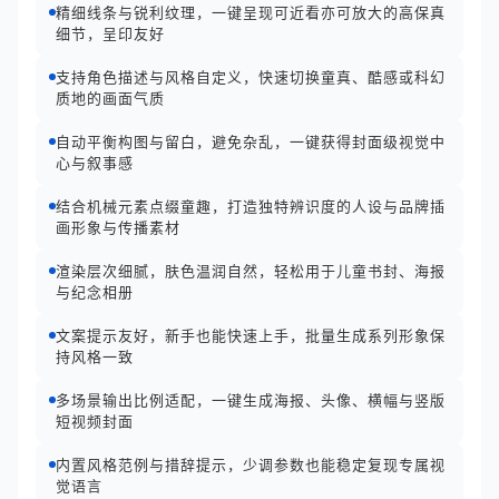
精细线条与锐利纹理，一键呈现可近看亦可放大的高保真
细节，呈印友好
支持角色描述与风格自定义，快速切换童真、酷感或科幻
质地的画面气质
自动平衡构图与留白，避免杂乱，一键获得封面级视觉中
心与叙事感
结合机械元素点缀童趣，打造独特辨识度的人设与品牌插
画形象与传播素材
渲染层次细腻，肤色温润自然，轻松用于儿童书封、海报
与纪念相册
文案提示友好，新手也能快速上手，批量生成系列形象保
持风格一致
多场景输出比例适配，一键生成海报、头像、横幅与竖版
短视频封面
内置风格范例与措辞提示，少调参数也能稳定复现专属视
觉语言