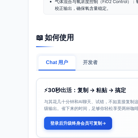
气体混合与氧浓度控制（FiO2 Contro
校正输出，确保氧含量稳定。
触发与同步（Triggering & Sync
发吸气相并与患者同步；若未检测到自主努
闭环与安全控制（Closed-loop & S
📖 如何使用
PID/前馈等算法修正阀控与涡轮输出；超
全。
工作机制步骤
Chat 用户
开发者
供气与混合
氧气与空气来自中央管道或内置涡轮/压
通过比例混合与氧传感器反馈，稳定输出目
⚡
30秒出活：复制 → 粘贴 → 搞定
吸气相建立
与其花几十分钟和AI聊天、试错，不如直接复制这些
控制器发出吸气指令，打开吸气比例阀
级输出。省下来的时间，足够你轻松享受两杯咖
气道压力沿设定上升斜率（压力上升时间）
在恒压阶段，流量随肺泡压力上升而递
登录后升级终身会员可复制
→
吸气相终止（时间循环）
达到设定吸气时间Ti后，控制器关闭/