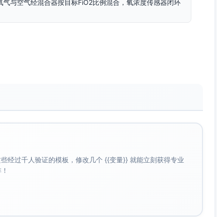
l）：氧气与空气经混合器按目标FiO2比例混合，氧浓度传感器闭环
hrony）：设备通过压力或流量微小变化检测患者自主吸气努力，实现触
力，则按备份频率进行机械通气。
afety）：多传感器（压力、流量、氧浓度等）实时采样，控制器采用
压、漏气、断路、低氧等异常由告警与安全阀介入，确保通气安
缩机，进入混合模块。
标FiO2。
经过千人验证的模板，修改几个 {{变量}} 就能立刻获得专业
或提升涡轮转速。
啡！
快速接近并维持在目标吸气压力P_insp。
减，潮气量随时间累积。
减小吸气阀输出，转入呼气相。