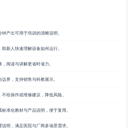
）
标吸气压力并稳定输出。
分钟产出可用于培训的清晰说明。
循环切换。
，助新人快速理解设备如何运行。
。
释，阅读与讲解更省时省力。
持触发与波形监测。
与边界，支持销售与科教展示。
，不给操作或维修建议，降低风险。
常检测与人机交互显示。
成标准化教材与产品说明，便于复用。
热/加湿组件以保障气体条件与感染控制。
理说明，满足医院与厂商多场景需求。