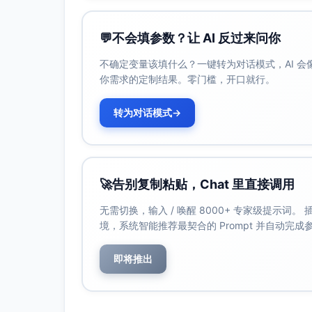
呼气相与PEEP维持
💬
不会填参数？让 AI 反过来问你
呼气阀（PEEP阀）按设定开度提供稳定
呼出气体经呼气通道与流量传感器，完
不确定变量该填什么？一键转为对话模式，AI 
你需求的定制结果。零门槛，开口就行。
触发与同步（在患者有自主呼吸时）
设备在呼气相监测流量或压力的微小下
转为对话模式
→
一旦满足触发阈值，提前进入下一吸气
监测与闭环调节
压力、流量、体积、FiO2、泄漏量等信
控制器根据偏差修正阀开度/涡轮转速，
🚀
告别复制粘贴，Chat 里直接调用
异常与安全响应
无需切换，输入 / 唤醒 8000+ 专家级提示词
超压时快速关断吸气并开启泄压路径；断
境，系统智能推荐最契合的 Prompt 并自动完
合或报警。
即将推出
关键组件功能
混气系统（O2/空气混合器）
按设定FiO2比例混合，配合氧传感器闭