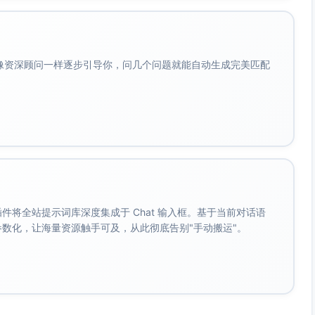
背压，控制呼气末压力（PEEP）。
成呼气量与波形采集。
会像资深顾问一样逐步引导你，问几个问题就能自动生成完美匹配
降。
相，实现患者机同步。
号实时采集。
维持设定目标并稳定波形。
。 插件将全站提示词库深度集成于 Chat 输入框。基于当前对话语
路/低潮气量时发出告警并进入保护逻辑；低氧浓度时调整混
成参数化，让海量资源触手可及，从此彻底告别"手动搬运"。
环校正。