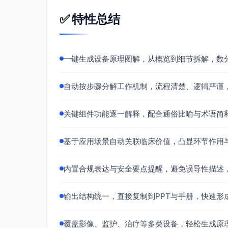
吸气驱动单元（涡轮/压缩机 + 吸气比例阀
✅ 特性总结
提供可控流量与压力上升斜率，实现目
呼气与PEEP控制阀
一键生成设备原理图解，从概览到细节拆解，数
精准维持呼气末压力，参与超压释放与
压力传感器（近气道/主机内）
自动按步骤分解工作机制，流程清楚、逻辑严谨
实时测量气道压力用于闭环控制与报警
流量/体积传感器（吸气侧与呼气侧）
关键组件功能逐一解释，配合通俗比喻与术语简
采集瞬时流量、计算潮气量与漏气，支
氧浓度传感器（FiO2）
基于应用场景自动关联临床价值，凸显环节作用
校正混气比例，保证氧供准确性。
微处理器控制单元
内置合规表达与安全要点提醒，避免误导性描述
执行控制算法（PID/前馈/补偿）、异
输出结构统一，直接复制到PPT与手册，快速形
患者管路与接口（有创回路）
经气管插管或切开管连接，包含过滤/加
覆盖影像、监护、治疗等多类设备，轻松生成原
安全与告警系统