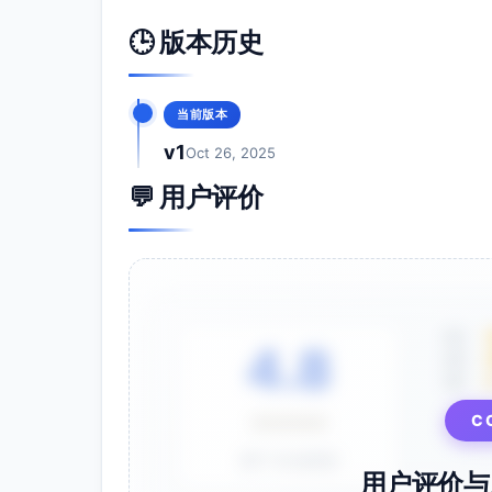
同步与舒适性：触发与同步算法减少无效努
感染与气体条件保障：有创回路配合过滤/
🕒 版本历史
提供必要条件，减少并发症风险。
以上原理说明基于通用医疗器械工程与呼吸生
与安全要求。
当前版本
v1
Oct 26, 2025
💬 用户评价
5星
4.8
4星
3星
C
⭐⭐⭐⭐⭐
基于 28 条评价
用户评价与