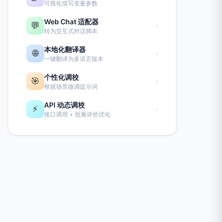
可视化填写变量参数
Web Chat 适配器
💬
›
转为交互式对话脚本
本地化翻译器
🌐
›
一键翻译为多语言版本
个性化调校
🎯
›
根据场景微调提示词
API 动态调校
⚡
›
接口调用 + 批量评价优化