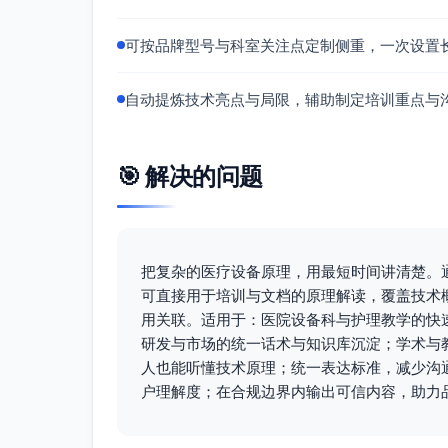
包括机械泄压阀、备用电源、声光告警
可按品牌型号与科室关注点定制侧重，一次设置
技术特点总结
自动提炼技术亮点与局限，辅助制定培训重点与
压力受控与流量去加速：限制峰值气道压力
潮气量为“结果变量”：VT主要由（P_ins
机械特性变化。
🎯 解决的问题
精准PEEP维持：稳定呼气末压力，支持肺
同步与触发灵敏：压力/流量双通道触发，
闭环控制与多重安全：多传感器反馈与快速
气体混合与波形成形能力：FiO2精确控制
把复杂的医疗设备原理，用最短时间讲清楚。通
数据监测与趋势分析：实时波形与参数监测
可直接用于培训与文档的原理解读，覆盖技术
用关联。适用于：医院设备科与护理教学的快
应用原理关联
研发与市场的统一话术与知识库沉淀；学术与
重症监护支持：在ARDS、严重肺顺应性
人也能听懂技术原理；统一表达标准，减少沟
维持PEEP，帮助减少压力相关肺损伤风险
户理解度；在合规边界内输出可信内容，助力
肺机械变化响应：由于VT随肺顺应性/阻
持临床决策与策略评估（如通气充分性与肺