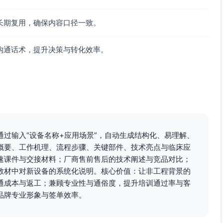
与事件记录，符合医疗安全规范。
长期复用，确保内容口径一致。
沟通话术，提升决策与转化效率。
，吸气流量自然递减，有利于降低过度充气风险。
p−PEEP）与肺顺应性、阻力和吸气时间共同决定，能动态反映肺
泡开放与功能残气量管理。
改善患者—呼吸机同步性。
阀控，配合超压/断路/低氧等安全策略。
、压力上升斜率可调，利于适配不同肺机械状态。
过输入“设备名称+应用场景”，自动生成结构化、易理解、
，支持临床评估与质量管理需求。
概要、工作机理、流程步骤、关键部件、技术亮点与临床应
速课件与交接材料；厂商售前售后的技术阐述与竞品对比；
教材中对新设备的系统化说明。核心价值：让非工程背景的
降低或呼吸肌疲劳等情况下，压力控制通气通过限制气道压力并
通成本与返工；兼顾专业性与通俗度，提升培训通过率与客
，同时保障氧合与通气。
品牌专业形象与签单效率。
力变化而浮动，设备的闭环与波形监测可及时反映病情变化，支
泡招募状态的判断）。