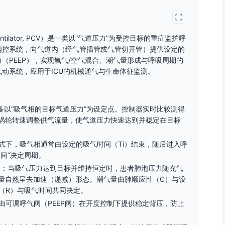
 Ventilator, PCV）是一类以“气道压力”为受控目标的重症监护呼
阀控系统，向气道内（经气管插管或气管切开管）提供设定的
（PEEP），实现氧气/空气混合、潮气量形成与呼吸周期的
动系统，应用于ICU的机械通气与生命体征监测。
ng）：设备以“吸气相的目标气道压力”为设定点。控制器实时比较测得
涡轮转速调整供气流量，使气道压力快速达到并稳定在目标
控制模式下，吸气相通常由设定的吸气时间（Ti）结束，随后进入呼
间”决定周期。
 Flow）：当吸气压力达到目标并维持恒定时，患者肺泡压力随充气
量自然呈去加速（递减）形态。潮气量由肺顺应性（C）与设
阻力（R）与吸气时间共同决定。
呼气相由可调呼气阀（PEEP阀）在开度控制下提供稳定背压，防止