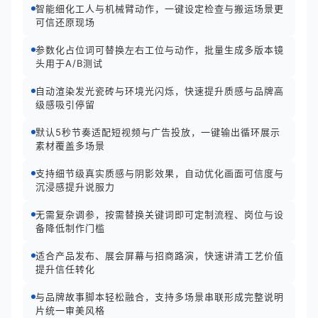
智能细化工人与机械臂动作，一键设定检查与搬运场景更
可信还原现场
参数化占位词可替换左右工位与动作，批量生成多版本镜
头用于A/B测试
自动渲染发光瓷砖与环境光闪烁，快速提升质感与品牌高
级感吸引停留
默认5秒节奏适配短视频与广告投放，一键输出循环展示
素材覆盖多场景
支持细节级真实质感与阴影效果，自动优化画面可信度与
沉浸感提升说服力
无需复杂调参，按需替换关键词即可定制流程、岗位与设
备降低制作门槛
适合产品发布、展会屏幕与招商路演，快速讲清工艺价值
提升信任转化
与品牌故事脚本轻松融合，支持多场景串联形成完整说明
片统一审美风格