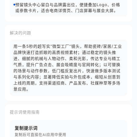
预留镜头中心留白与品牌露出位，便捷叠加Logo、价格
或参数卡片，适合电商详情页、门店屏幕与展会大屏。
解决的问题
用一条5秒的超写实“微型工厂”镜头，帮助瓷砖/家居/工业
品牌快速打造抓眼的高质视频素材；通过稳定的镜头推
进、细腻的机械与人物动作、柔和光影，传达专业与精工
气质，提升广告点击、展会吸睛度与官网转化；以可替换
的场景与动作参数，低门槛反复出片，快速做多版本测试
与系列化内容；显著降低实拍与外包成本，缩短从创意到
上线的周期，支持渠道招商、产品发布、社媒种草等多场
景应用。
提示词使用指南
复制提示词
复制后可直接在AI应用中使用