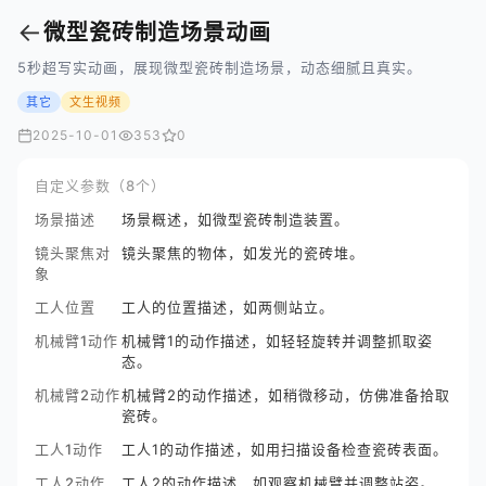
←
微型瓷砖制造场景动画
5秒超写实动画，展现微型瓷砖制造场景，动态细腻且真实。
其它
文生视频
2025-10-01
353
0
自定义参数（8个）
场景描述
场景概述，如微型瓷砖制造装置。
镜头聚焦对
镜头聚焦的物体，如发光的瓷砖堆。
象
工人位置
工人的位置描述，如两侧站立。
机械臂1动作
机械臂1的动作描述，如轻轻旋转并调整抓取姿
态。
机械臂2动作
机械臂2的动作描述，如稍微移动，仿佛准备拾取
瓷砖。
工人1动作
工人1的动作描述，如用扫描设备检查瓷砖表面。
工人2动作
工人2的动作描述，如观察机械臂并调整站姿。