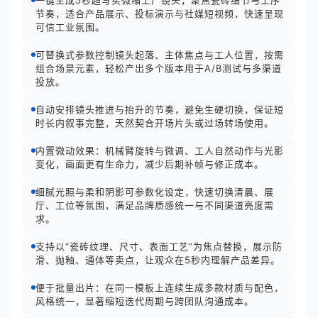
一键生成5秒超写实微缩工厂镜头，聚焦瓷砖细节与工序
节奏，适合产品展示、投标演示与社媒短视频，快速呈现
可信工业氛围。
可替换式参数控制镜头起落、主体焦点与工人位置，按需
组合场景元素，轻松产出多个版本用于A/B测试与多渠道
投放。
自动安排镜头推进与抬升的节奏，避免生硬切换，保证短
时长内叙事完整，天然契合开场片头或过场转场使用。
内置微动效果：机械臂旋转与微调、工人自然动作与光影
变化，画面更有生命力，减少后期补帧与修正成本。
细腻光照与柔和阴影可参数化设定，快速切换清晨、展
厅、工位等氛围，满足品牌质感统一与不同渠道亮度需
求。
支持以“瓷砖纹理、尺寸、表面工艺”为焦点替换，展示防
滑、抛釉、通体等卖点，让观众在5秒内理解产品差异。
便于批量出片：在同一模板上连续生成多款材质与配色，
风格统一，显著缩短迭代周期与跨团队沟通成本。