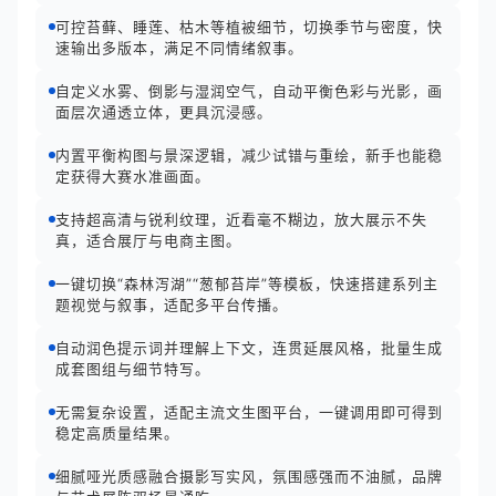
可控苔藓、睡莲、枯木等植被细节，切换季节与密度，快
速输出多版本，满足不同情绪叙事。
自定义水雾、倒影与湿润空气，自动平衡色彩与光影，画
面层次通透立体，更具沉浸感。
内置平衡构图与景深逻辑，减少试错与重绘，新手也能稳
定获得大赛水准画面。
支持超高清与锐利纹理，近看毫不糊边，放大展示不失
真，适合展厅与电商主图。
一键切换“森林泻湖”“葱郁苔岸”等模板，快速搭建系列主
题视觉与叙事，适配多平台传播。
自动润色提示词并理解上下文，连贯延展风格，批量生成
成套图组与细节特写。
无需复杂设置，适配主流文生图平台，一键调用即可得到
稳定高质量结果。
细腻哑光质感融合摄影写实风，氛围感强而不油腻，品牌