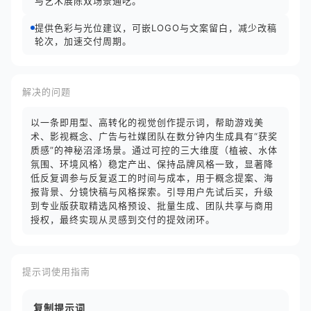
与艺术展陈双场景通吃。
提供色彩与光位建议，可嵌LOGO与文案留白，减少改稿
轮次，加速交付周期。
解决的问题
以一条即用型、高转化的视觉创作提示词，帮助游戏美
术、影视概念、广告与社媒团队在数分钟内生成具有“获奖
质感”的神秘沼泽场景。通过可控的三大维度（植被、水体
氛围、环境风格）稳定产出、保持品牌风格一致，显著降
低反复调参与反复返工的时间与成本，用于概念提案、海
报背景、分镜快稿与风格探索。引导用户先试后买，升级
到专业版获取精选风格预设、批量生成、团队共享与商用
授权，最终实现从灵感到交付的提效闭环。
提示词使用指南
复制提示词