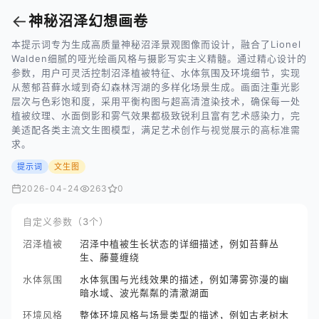
←
神秘沼泽幻想画卷
本提示词专为生成高质量神秘沼泽景观图像而设计，融合了Lionel
Walden细腻的哑光绘画风格与摄影写实主义精髓。通过精心设计的
参数，用户可灵活控制沼泽植被特征、水体氛围及环境细节，实现
从葱郁苔藓水域到奇幻森林泻湖的多样化场景生成。画面注重光影
层次与色彩饱和度，采用平衡构图与超高清渲染技术，确保每一处
植被纹理、水面倒影和雾气效果都极致锐利且富有艺术感染力，完
美适配各类主流文生图模型，满足艺术创作与视觉展示的高标准需
求。
提示词
文生图
2026-04-24
263
0
自定义参数（3个）
沼泽植被
沼泽中植被生长状态的详细描述，例如苔藓丛
生、藤蔓缠绕
水体氛围
水体氛围与光线效果的描述，例如薄雾弥漫的幽
暗水域、波光粼粼的清澈湖面
环境风格
整体环境风格与场景类型的描述，例如古老树木