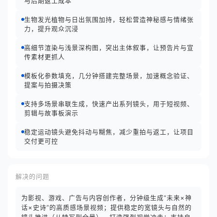
与后期返工成本
生物发光植物与日出氛围加持，轻松营造神秘感与情绪张
力，提升观众沉浸
高细节渲染与浅景深构图，突出主体叙事，让预告片与宣
传素材更抓人
模板化参数填充，几分钟搭建完整场景，加速概念验证、
提案与拍摄决策
支持多场景串联生成，快速产出系列镜头，用于短视频、
剪辑与故事板演示
稳定运动镜头避免抖动与糊焦，减少重拍与返工，让项目
交付更可控
解决的问题
为影视、游戏、广告与内容创作者，分钟级生成“未来×神
话×史诗”的高质感场景视频；提供稳定的宽镜头与自然的