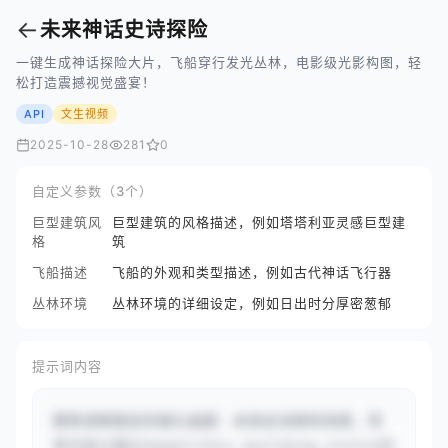
←
未来神话史诗探险
一键生成神话探险大片，飞船穿行发光丛林，电影级光影构图，轻
松打造震撼视觉盛宴！
API
文生视频
2025-10-28
281
0
自定义参数（3个）
巨型建筑风
巨型建筑的风格描述，例如塔塔利亚灵感巨型建
格
筑
飞船描述
飞船的外观和类型描述，例如古代神话飞行器
丛林环境
丛林环境的详细设定，例如日出时分厚密葱郁
提示词内容
聚焦清晰稳定的镜头画面：未来史诗探险场景，背
景中耸立着#{megalithic_building_style}的