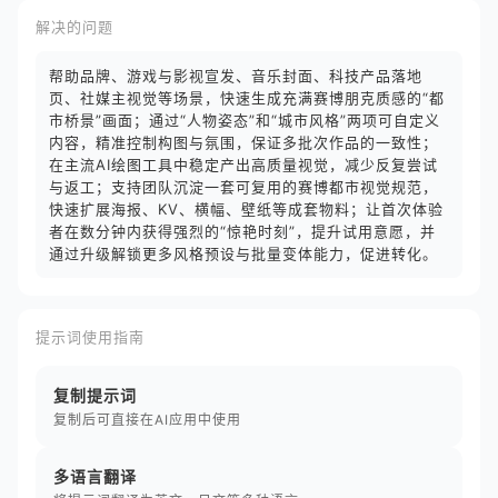
解决的问题
帮助品牌、游戏与影视宣发、音乐封面、科技产品落地
页、社媒主视觉等场景，快速生成充满赛博朋克质感的“都
市桥景”画面；通过“人物姿态”和“城市风格”两项可自定义
内容，精准控制构图与氛围，保证多批次作品的一致性；
在主流AI绘图工具中稳定产出高质量视觉，减少反复尝试
与返工；支持团队沉淀一套可复用的赛博都市视觉规范，
快速扩展海报、KV、横幅、壁纸等成套物料；让首次体验
者在数分钟内获得强烈的“惊艳时刻”，提升试用意愿，并
通过升级解锁更多风格预设与批量变体能力，促进转化。
提示词使用指南
复制提示词
复制后可直接在AI应用中使用
多语言翻译