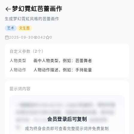
←
梦幻霓虹芭蕾画作
生成梦幻霓虹风格的芭蕾画作
艺术
文生图
2025-09-30
342
0
自定义参数（2个）
人物类型
画中人物类型，例如：芭蕾舞者
人物动作
人物动作描述，例如：手持能量
提示词内容
一幅描绘#{character_type}的画作，带有丰富
的霓虹色彩与梦幻氛围，戏剧性光影效果，数字绘
会员登录后可复制
画风格，#{character_action}，画面超精
细...
成为终身会员即可查看完整提示词并免费复制