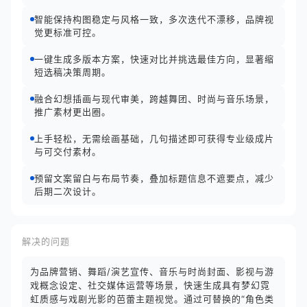
智能保持构图稳定与风格一致，多次迭代不漂移，品牌视
觉更标准可控。
一键生成多版本方案，快速对比并挑选最佳方向，显著缩
短选稿决策周期。
融合幻想插画与现代审美，跨越舞团、时尚与音乐场景，
推广素材更出圈。
上手轻松，无需绘画基础，几句描述即可获得专业级成片
与可交付素材。
预留文案留白与布局节奏，叠加标题信息不遮要点，减少
后期二次设计。
解决的问题
为品牌营销、舞蹈/演艺宣传、音乐与时尚封面、影视与游
戏概念设定、社交媒体运营等场景，快速生成具有梦幻霓
虹质感与戏剧光影的芭蕾主题视觉。通过可替换的“角色类