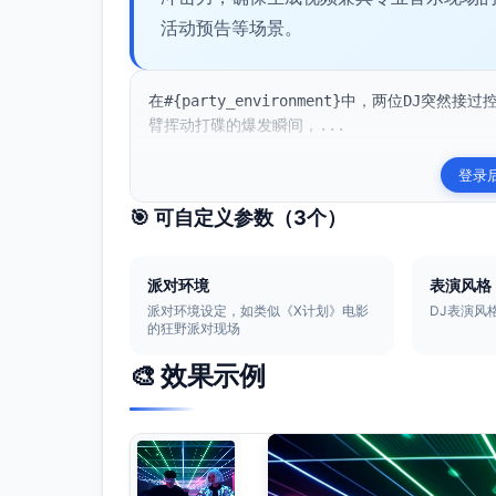
活动预告等场景。
在#{party_environment}中，两位DJ突然接
臂挥动打碟的爆发瞬间，...
登录
🎯 可自定义参数（
3
个）
派对环境
表演风格
派对环境设定，如类似《X计划》电影
DJ表演风
的狂野派对现场
🎨 效果示例