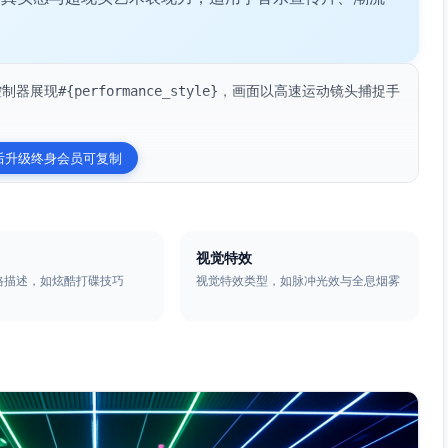
过控制器展现#{performance_style}，画面以高速运动镜头捕捉手
后升级终身会员可复制
视觉特效
格描述，如炫酷打碟技巧
视觉特效类型，如脉冲光效与全息烟雾