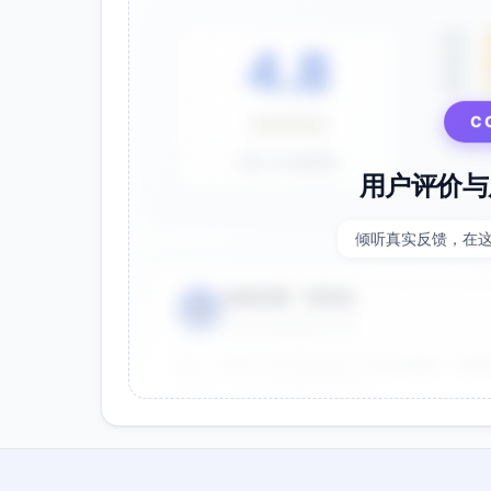
5星
4.8
4星
3星
C
⭐⭐⭐⭐⭐
基于 28 条评价
用户评价与
倾听真实反馈，在
电商运营 - 张先生
👤
⭐⭐⭐⭐⭐
2025-01-15
双十一用这个提示词生成了20多张海报，效果
很灵活，能快速适配不同节日。
效果好
节省时间