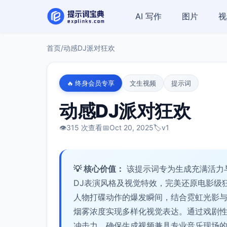
AI 写作
图片
视
首页
/
动感DJ派对狂欢
🔥 终身会员专享
文生视频
提示词
动感DJ派对狂欢
👁️
315 次查看
📅
Oct 20, 2025
🏷️
v1
💡 核心价值：
该提示词专为生成充满活力
DJ表演风格及视觉特效，完美还原电影级
人物打碟动作的爆发瞬间，结合霓虹光影
烟雾浓度实现多样化视觉表达。通过戏剧
冲击力，确保生成视频兼具专业音乐现场