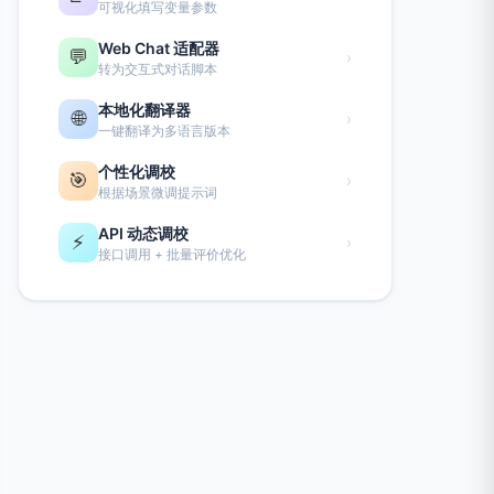
可视化填写变量参数
Web Chat 适配器
💬
›
转为交互式对话脚本
本地化翻译器
🌐
›
一键翻译为多语言版本
个性化调校
🎯
›
根据场景微调提示词
API 动态调校
⚡
›
接口调用 + 批量评价优化