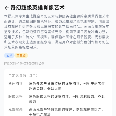
←
奇幻超级英雄肖像艺术
本提示词专为生成融合奇幻元素与超级英雄主题的高质量肖像艺术
而设计，通过精细的角色特征、服饰风格和光影氛围控制，创造出
具有戏剧性灯光效果和高度细节的数字绘画作品。画面采用超写实
渲染技术，色彩饱满且富有霓虹光泽，构图平衡且视觉冲击力强，
适用于多种主流文生图模型，确保输出图像在细节锐度、光影层次
和艺术表现力上达到顶级水准，满足用户对虚拟角色创作和奇幻艺
术场景的高标准需求。
艺术
文生图
2025-10-23
285
0
自定义参数（3个）
角色描述
角色外貌与身份特征的详细描述，例如美丽男性
超级英雄、奇幻天使
服饰风格
角色服饰风格的详细描述，例如涂鸦服饰、霓虹
装饰
光影效果
画面光影与特效氛围的描述，例如戏剧性灯光、
手持电光魔法