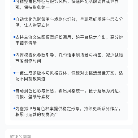
可精控角色特征与服饰风格，快速匹配品牌调性或世界
观，保持形象统一
自动优化光影氛围与戏剧化灯效，呈现霓虹质感与层次分
明，让人物更立体
支持主流文生图模型轻松调用，跨平台稳定产出，高分辨
率细节清晰
内置模板化参数引导，几句话定制场景与构图，减少试错
节省创作时间
一键生成多版本与风格变体，快速对比挑选最佳方案，适
配不同投放渠道
自动润色色彩与质感，输出风格统一，便于延展为周边、
海报、壁纸等素材
为虚拟IP与角色档案提供稳定形象，持续更新系列作品，
积累可运营的视觉资产
解决的问题