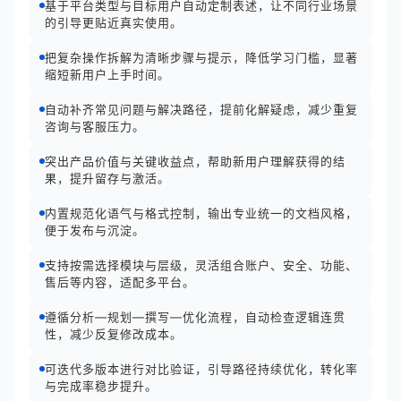
基于平台类型与目标用户自动定制表述，让不同行业场景
的引导更贴近真实使用。
把复杂操作拆解为清晰步骤与提示，降低学习门槛，显著
缩短新用户上手时间。
自动补齐常见问题与解决路径，提前化解疑虑，减少重复
咨询与客服压力。
突出产品价值与关键收益点，帮助新用户理解获得的结
果，提升留存与激活。
内置规范化语气与格式控制，输出专业统一的文档风格，
便于发布与沉淀。
支持按需选择模块与层级，灵活组合账户、安全、功能、
售后等内容，适配多平台。
遵循分析—规划—撰写—优化流程，自动检查逻辑连贯
性，减少反复修改成本。
可迭代多版本进行对比验证，引导路径持续优化，转化率
与完成率稳步提升。