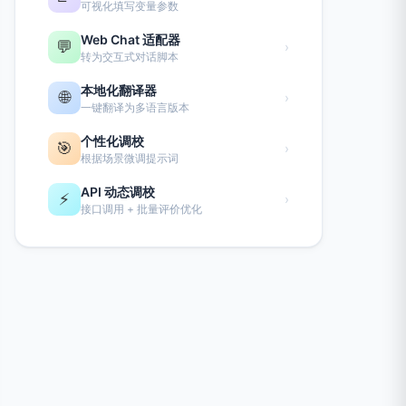
可视化填写变量参数
Web Chat 适配器
💬
›
转为交互式对话脚本
本地化翻译器
🌐
›
一键翻译为多语言版本
个性化调校
🎯
›
根据场景微调提示词
API 动态调校
⚡
›
接口调用 + 批量评价优化