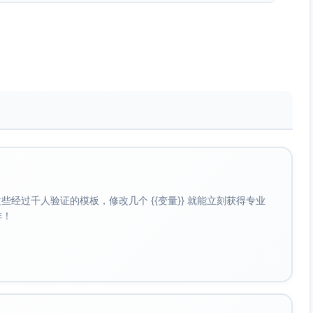
与时间范围，并选择合适的任务视图（如列表或看板），便于
，为每项任务指定责任人与协作人，确保信息与职责到位。
日期与优先级，为重要里程碑建立提醒与检查点，保持稳定推
控与交付结果，符合企业团队的使用场景与期望。
等建议降低上手门槛，并提供可获得的支持渠道，传递可靠与关
经过千人验证的模板，修改几个 {{变量}} 就能立刻获得专业
目标设定、角色澄清与任务节奏，能有效促成首次使用与持续
啡！