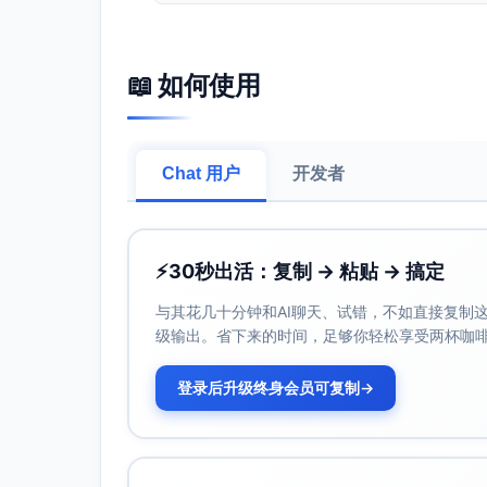
关键引导步骤
创建首个项目框架：为项目命名，设置目标
📖 如何使用
后续分解与跟踪。
邀请团队成员并明确角色：添加核心参与者
搭建任务清单与节奏：分解任务，设置截止
进。
Chat 用户
开发者
情感表达分析
专业性：语言稳健、结构清晰，强调过程管
⚡
30秒出活：复制 → 粘贴 → 搞定
亲和力：以“从一个小而完整的项目入手”
怀。
与其花几十分钟和AI聊天、试错，不如直接复制这些
引导性：三步式激活路径明确可执行，兼顾
级输出。省下来的时间，足够你轻松享受两杯咖
参与。
登录后升级终身会员可复制
→