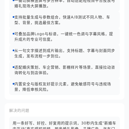
一键切换横竖屏与多分辨率，自动适配短视频平台投放与
婚礼现场大屏播放。
支持批量生成与参数组合，快速A/B测试不同人物、车
型、背景，挑选最佳方案。
可叠加品牌Logo与标语，一键统一色调与字幕风格，提
升成片的专业可信度。
从一句文字描述到成片输出，支持标题、字幕与封面同步
生成，发布流程一步到位。
适配婚庆策划、车企营销、影棚样片等场景，直接拉动咨
询转化与到店体验。
内置安全与版权友好提示元素，避免敏感符号与违规场
景，降低审核风险。
解决的问题
用一条好写、好控、好复用的提示词，30秒内生成“新婚车
内互动”真实感短视频，服务婚礼影像、品牌广告、汽车门