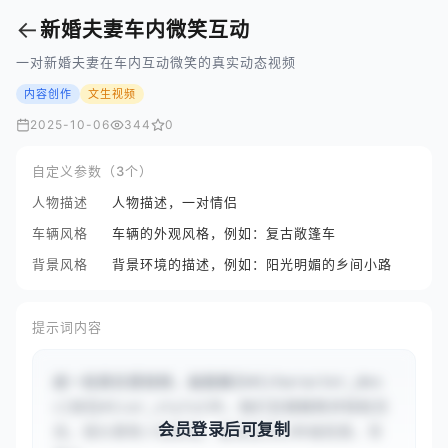
←
新婚夫妻车内微笑互动
一对新婚夫妻在车内互动微笑的真实动态视频
内容创作
文生视频
2025-10-06
344
0
自定义参数（3个）
人物描述
人物描述，一对情侣
车辆风格
车辆的外观风格，例如：复古敞篷车
背景风格
背景环境的描述，例如：阳光明媚的乡间小路
提示词内容
成一段真实感视频，画面展示#{character_des
c}坐在#{car_style}中，他们互相微笑并轻松交
会员登录后可复制
流。镜头聚焦人物表情，展现自然的幸福氛围，背