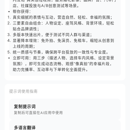
店、社媒投放与A/B创意测试等场景。
帮你获得：
真实细腻的表情与互动，营造自然、轻松、幸福的氛围；
三要素自由组合：人物设定、座驾风格、背景环境，轻松
贴合品牌调性；
多版本快速出片，便于测试不同人群与渠道；
显著降本增效：免外拍、免演员、免租车，缩短从创意到
上线的周期；
统一质感与节奏，确保跨平台投放的一致性与专业度。
立即可用：用三步（描述人物、选择车内风格、设定背景
氛围），即可生成动态流畅、观感“像真拍”的幸福片段，
助力完播率、互动率与下单转化全面提升。
提示词使用指南
复制提示词
复制后可直接在AI应用中使用
多语言翻译