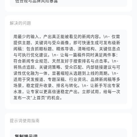
低合规与品牌风险暴露
解决的问题
用最少的输入，产出真正能被看见的新闻内容。\n- 仅需
提供主题、关键词与受众画像，即可快速生成可发布级新
闻稿：包含抓眼标题、精炼导语、清晰结构、关键信息点
与可执行优化建议。\n- 让每一篇稿件同时满足两件事：
符合新闻专业规范、天然友好于搜索排名与点击率。\n-
将热点追踪、关键词策略、受众匹配、内部链接建议与可
读性优化融为一体，显著缩短从选题到上线的周期。\n-
适用于突发报道、专题深稿、行业资讯、品牌新闻稿等多
场景，稳定提升收录、排名与转化。\n- 让新手写出专家
水准，让专家以更高倍速稳定产出。立即试用，给每一次
发布一次“上首页”的机会。
提示词使用指南
复制提示词