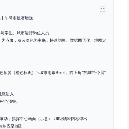
至中午降雨显著增强
长与学生、城市运行岗位人员
00）为点缀，灰蓝冷色为主底；快速切换、数据图形化、地图定
）
警（橙色标识）”+城市雨幕B-roll。右上角“东湖市·今晨”
低沉进入
雨橙色预警。
图滚动；指挥中心画面（示意）→Ⅲ级响应图标弹出
急响应至Ⅲ级