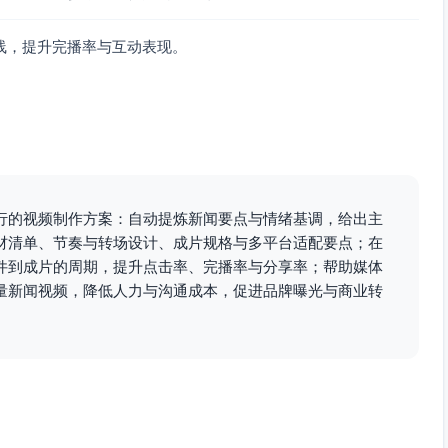
据来源与时间标注清晰
线，提升完播率与互动表现。
时打码处理
与事实相符
息清晰
行的视频制作方案：自动提炼新闻要点与情绪基调，给出主
持权威）
材清单、节奏与转场设计、成片规格与多平台适配要点；在
件到成片的周期，提升点击率、完播率与分享率；帮助媒体
hasis（如“120—180毫米”“Ⅲ级”）
量新闻视频，降低人力与沟通成本，促进品牌曝光与商业转
-1 dBFS
D小调；混音相对VO低10–12 dB
雨声与风声轻底；避免雷鸣突兀
：
西南暖湿气流与冷空气交汇影响，今晨至中午降雨明显增强。
毫米
，局地可达
200毫米以上
，并伴有
8到10级
短时大风。