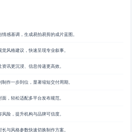
：“互相转发提醒｜注意安全”
防汛抗旱指挥部（按片尾标注）
互转发提醒，注意安全。
与情感基调，生成易拍易剪的成片蓝图。
视觉风格建议，快速呈现专业叙事。
拍摄或近似条件示意，避免夸张画面）
市气象台或授权平台；标注数据时段6–12时）
让资讯更沉浸、信息传递更高效。
新闻素材授权）
警灯）
到制作一步到位，显著缩短交付周期。
慢行，避免拍摄乘客特写）
”信息画面
路段”“避险点”“管制路段”图标）
封面，轻松适配多平台发布规范。
容风险，提升机构与品牌可信度。
数值板
涉水、关注权威、求助电话）
时长与风格参数快速切换制作方案。