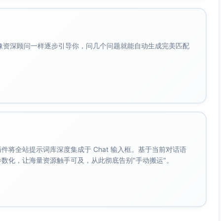
到校1小时。
会像资深顾问一样逐步引导你，问几个问题就能自动生成完美匹配
泵房控制面板；地图上“6处临时避险点”图标逐个亮起；交警
标识
点；滨河大道、星辰路临时交通管制
水泵站，开放6处临时避险点。交警对滨河大道、星辰路实行临
略提速但不过度
。 插件将全站提示词库深度集成于 Chat 输入框。基于当前对话语
少/切勿涉水/关注权威信息/求助电话）；画面轻微雨滴叠加
成参数化，让海量资源触手可及，从此彻底告别"手动搬运"。
威预警信息；遇险拨打12345或110
权威预警信息。遇险请拨打12345或110求助。
示音轻点