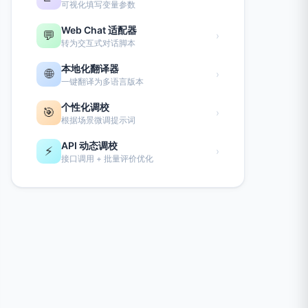
可视化填写变量参数
Web Chat 适配器
💬
›
转为交互式对话脚本
本地化翻译器
🌐
›
一键翻译为多语言版本
个性化调校
🎯
›
根据场景微调提示词
API 动态调校
⚡
›
接口调用 + 批量评价优化