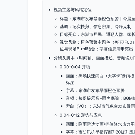
视频主题与风格定位
标题：东湖市发布暴雨橙色预警｜今晨
基调：纪实快剪、信息密集、冷静克制
目标受众：东湖市居民、通勤人群、家
视觉风格：橙色预警主题色（#FF7F
位与现场B-roll结合；字幕信息清晰突出
分镜头脚本（时间轴、画面描述、音频说明
0:00–0:04 开场
画面：黑场快速闪白→大字卡“暴雨橙色预
标注
字幕：东湖市发布暴雨橙色预警
音频：短促提示音+雨声底噪；BGM
旁白（VO）：东湖市气象台发布暴
0:04–0:12 形势与应急
画面：降雨雷达动画/等值降水热力
字幕：市防汛抗旱指挥部7:20提升应