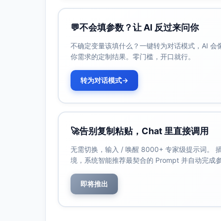
字幕：城区中小学推迟到校1小时
VO：教育部门通知，城区中小学推迟
💬
不会填参数？让 AI 反过来问你
音频：简洁提示音点题
不确定变量该填什么？一键转为对话模式，AI 
0:44–0:56 应对措施
你需求的定制结果。零门槛，开口就行。
画面：下凹式立交排水泵站运转近景→
在滨河大道、星辰路设置锥桶与限行
转为对话模式
→
字幕：泵站启动；开放6处临时避险
VO：城管部门已开启下凹式立交排
时交通管制。
音频：机械运转低频+环境声；BGM
🚀
告别复制粘贴，Chat 里直接调用
0:56–1:08 安全提示
无需切换，输入 / 唤醒 8000+ 专家级提示词
画面：白底黑字信息卡+图标（出行减
境，系统智能推荐最契合的 Prompt 并自动完
字幕：减少出行；切勿涉水通行；关注权
VO：请减少出行，切勿涉水通行，关注
即将推出
音频：BGM降至背景，语音突出；提
1:08–1:15 结束与传播