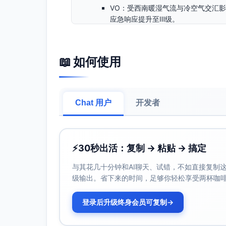
VO：受西南暖湿气流与冷空气交汇影
应急响应提升至Ⅲ级。
音频：BGM维持低频张力；轻微电台
0:12–0:24 预报核心数据
📖 如何使用
画面：数据信息板快剪——“6–12时累计雨
化呈现；雨量柱状图动态攀升
字幕：6–12时降雨显著；伴8–10级
VO：预计6时至12时累计雨量120
Chat 用户
开发者
音频：轻微风雨音效叠加，BGM保持
0:24–0:36 出行影响
画面：低洼易积水路段示意B-roll
⚡
30秒出活：复制 → 粘贴 → 搞定
站慢行画面→“2条线路部分区段限速”
与其花几十分钟和AI聊天、试错，不如直接复制这些
字幕：城区8条低洼路段或积水；地
级输出。省下来的时间，足够你轻松享受两杯咖
VO：城区8条低洼路段可能积水，地
音频：轨道交通环境声轻入；BGM维
登录后升级终身会员可复制
→
0:36–0:44 教育提醒
画面：学校门口电子屏或通知牌近景，