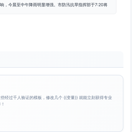
响，今晨至中午降雨明显增强。市防汛抗旱指挥部于7:20将
风音效过渡
量 120–180mm｜局地≥200mm”“短时大风 8–10级”图标
短时大风
到180毫米，局地可达200毫米以上，并伴有8到10级短时大风。
可读性
（路面水花、井盖溢流）→地图标注“8条低洼路段”；地铁列车进
标识
经过千人验证的模板，修改几个 {{变量}} 就能立刻获得专业
铁2条线路部分区段限速
啡！
铁2条线路部分区段将限速运行。
持中低动态
“推迟到校1小时”字样；雨伞人流画面