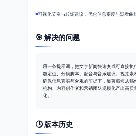
确认所有素材版权/授权；雷达图数
可视化节奏与转场建议，优化信息密度与观看曲
人物画面尽量避免可识别面部；必要
不使用夸张洪水、灾难化素材；画面
语音合成参数设置
🎯 解决的问题
语言：zh-CN 普通话
声线：中性女声或温和男声，沉稳克制
语速：0.95（相对标准），确保关键信
用一条提示词，把文字新闻快速变成可直接执
音调：-2 semitone（降低紧张感，保
题定位、分镜脚本、配音与音乐建议、视觉素
停顿：句间300ms，并列信息项150ms
确保信息真实与合规的前提下，显著缩短从稿
强调：数值与措施词汇设为moderate emp
机构、内容创作者和营销团队规模化产出高质
音量目标（VO）：-16 LUFS；峰值不超过 
化。
背景音乐：低频张力型、90–100 BPM、
重要音效：提示音（开场/安全卡片）、
示例SSML片段（可选，用于TTS引擎）
🕒 版本历史
东湖市气象台发布暴雨橙色预警。
受
预计6时至12时累计雨量
120到180