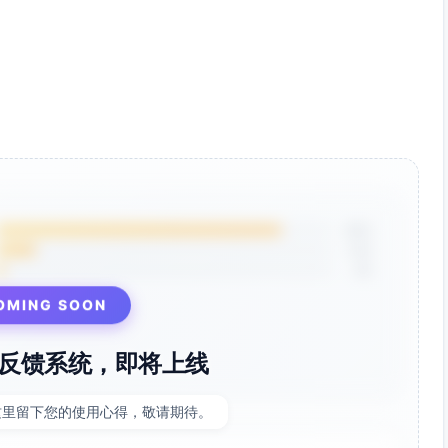
9 1920×1080
s更通用）
2 Mbps（竖版）；音频AAC 48 kHz，192 kbps
1F3B4D（冷蓝）、#FFFFFF（文本）
，字幕最小字号≥36 px（竖屏）
内（顶部/底部留边≥6%）
85%
12%
3%
；转场以硬切为主，适度交叉溶解
OMING SOON
2时”
反馈系统，即将上线
-1 dBFS
；侧链压缩VO优先
这里留下您的使用心得，敬请期待。