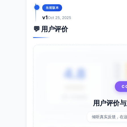
视频技术规格要求
当前版本
时长：75–85秒（满足60–90秒要求）
v1
Oct 25, 2025
画幅主稿：9:16 1080×1920；备稿：16:
帧率：25或30 fps（平台统一为30 fp
💬 用户评价
编码：H.264 High Profile；码率 8–1
色彩与字体
主色：#FF7F00（预警橙），辅色：#
字体：简洁无衬线（思源黑体/苹方等）
字幕样式：白字+2px黑描边；安全区
5星
4.8
4星
图形规范
3星
数据板与图标动画时长≤2.5秒/条
C
⭐⭐⭐⭐⭐
地图标注清晰，图例与时段注明：“6–1
声学与合成
基于 28 条评价
用户评价与
整体响度目标：-14至-16 LUFS；峰值≤
雨/风环境声作为底噪，避免掩蔽语音
倾听真实反馈，在
平台适配建议