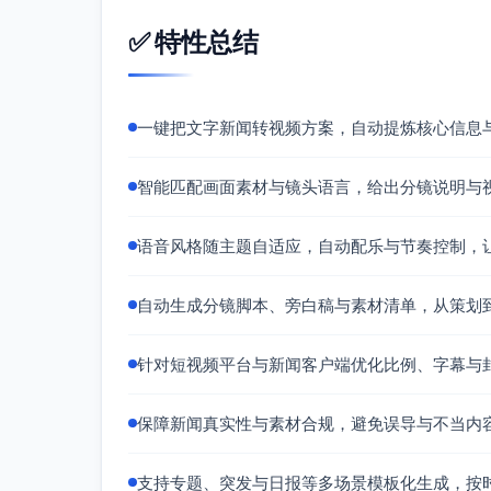
画面：城市雨景广角→黑底橙字收尾卡
字幕：信息来源：东湖市气象台/市
✅ 特性总结
VO：以上为最新预警与措施，请相
音频：BGM收尾淡出；雨声自然淡出
视觉素材建议清单
一键把文字新闻转视频方案，自动提炼核心信息
必备
智能匹配画面素材与镜头语言，给出分镜说明与
城市雨幕与路面积水B-roll（当天
雷达图/降水热力图动画（来源于东湖
语音风格随主题自适应，自动配乐与节奏控制，
泵站运转与立交桥排水画面（城管或
交警临时管制现场（锥桶、指示牌、
自动生成分镜脚本、旁白稿与素材清单，从策划
地铁限速运行环境镜头（站厅/列车
学校通知牌或电子屏“推迟到校1小时
地图底图（开源或自有版权，叠加“低洼
针对短视频平台与新闻客户端优化比例、字幕与
图形与文字
保障新闻真实性与素材合规，避免误导与不当内
橙色预警标识、风力等级图标、雨量
安全提示四项图标组（出行减少、勿
支持专题、突发与日报等多场景模板化生成，按
版权与合规