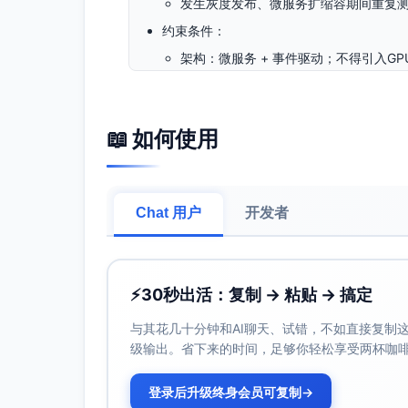
发生灰度发布、微服务扩缩容期间重复测量
约束条件：
架构：微服务 + 事件驱动；不得引入GPU
组件：仅可使用开源消息队列与内存缓存
部署：自建机房 + 公有云混合部署；
优先级评估：业务关键（最高优先级）
📖 如何使用
需求标题：撮合吞吐性能（≥ 50万笔/分钟
需求描述：撮合引擎在持续业务压力下，能
件向下游（风控反馈、成交推送、账务落账
Chat 用户
开发者
量化指标：
撮合吞吐：稳态≥500,000 笔/分钟（约
撮合入口队列最大积压长度：在稳态压力
⚡
30秒出活：复制 → 粘贴 → 搞定
撮合内部事件处理平均延迟（撮合决策至产生命
与其花几十分钟和AI聊天、试错，不如直接复制这些
部链路控制，不对外展示）。
级输出。省下来的时间，足够你轻松享受两杯咖
验收标准：
构造含热点品种与不均匀订单分布的压力
登录后升级终身会员可复制
→
标持续达标，撮合入口队列积压不超过