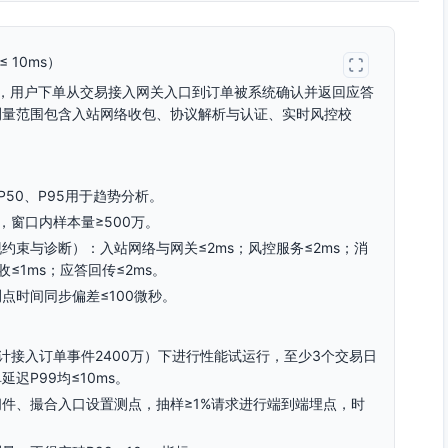
 10ms）
，用户下单从交易接入网关入口到订单被系统确认并返回应答
。测量范围包含入站网络收包、协议解析与认证、实时风控校
集P50、P95用于趋势分析。
，窗口内样本量≥500万。
束与诊断）：入站网络与网关≤2ms；风控服务≤2ms；消
≤1ms；应答回传≤2ms。
点时间同步偏差≤100微秒。
计接入订单事件2400万）下进行性能试运行，至少3个交易日
迟P99均≤10ms。
件、撮合入口设置测点，抽样≥1%请求进行端到端埋点，时