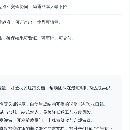
上述隔离指标）。
运维和安全协同，沟通成本大幅下降。
完整。
量标准，保证产出一致且可追溯。
径，避免对交易写路径造成锁争用。
述，确保结果可验证、可审计、可交付。
I/CD与灰度发布。
下，生成与校验一致性审计数据，保证审计流程在交易日内完
可度量、可验收的规范文档，帮助团队在最短时间内达成共识、
，订单下单延迟P99与撮合吞吐指标不劣化。
交事件，审计缺口率为0（以跨分区对账为准）。
内完成（时限阈值在性能基线评审中固化）。
性等关键维度，自动生成结构完整的说明书与验收口径。
试与合规一站式对齐，显著降低返工与灰度风险。
案评审、开发前质量门、上线前签收与合规审查。
易性能指标维持达标，对账结果无缺口、无重复。
直接提交评审的非功能性需求文档，提升交付确定性与专业
抖动在时间同步误差控制范围内。