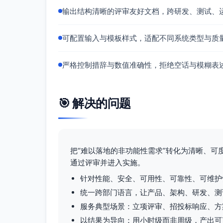
差异，差异在统计误差范围内（不突破
输出结构清晰的评审友好文档，跨研发、测试、
端到端对账证明查询读取的数据一致且
可配置输入与模板样式，适配不同系统类型与质
约束条件：
采用只读副本、快照或审计视图等读路
严格控制措辞与数值准确性，拒绝空话与模糊表
必须使用开源缓存与消息队列；复用既有C
优先级评估：高优先级
需求标题：跨分区一致性审计性能保障
🎯 解决的问题
需求描述：在跨分区（跨机房/云区）条件
成，且不影响交易链路性能目标。
量化指标：
把“难以落地的非功能性需求”转化为清晰、
审计链路对交易性能影响：执行审计期间
通过评审并进入实施。
审计数据覆盖率：覆盖当日全量订单与成
审计完成时限：在业务确认的审计时限
针对性能、安全、可用性、可靠性、可维护
统一跨部门语言，让产品、架构、研发、测
验收标准：
服务典型场景：立项评审、招投标响应、方
在跨分区条件下执行审计流程，验证交
以结果为导向：用小时级而非周级，产出可
采用事件ID与时间戳比对，跨分区延迟