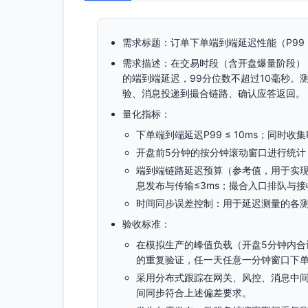
需求标题：订单下单端到端延迟性能（P99 ≤
需求描述：在交易时段（含开盘爆量阶段）
的端到端延迟，99分位数不超过10毫秒
验、消息投递到撮合链路、确认应答返回。
量化指标：
下单端到端延迟P99 ≤ 10ms；同时收
开盘前5分钟的按分钟滚动窗口进行统计
端到端链路延迟预算（参考值，用于实现约
息发布与传输≤3ms；撮合入口排队与接收
时间同步误差控制：用于延迟测量的各测
验收标准：
在模拟生产的峰值负载（开盘5分钟内合
的重复验证，任一天任意一分钟窗口下单延
采用分布式跟踪在网关、风控、消息中间
间同步符合上述偏差要求。