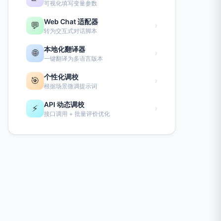
可视化填写变量参数
Web Chat 适配器
💬
›
转为交互式对话脚本
本地化翻译器
🌐
›
一键翻译为多语言版本
个性化调校
🎯
›
根据场景微调提示词
API 动态调校
⚡
›
接口调用 + 批量评价优化