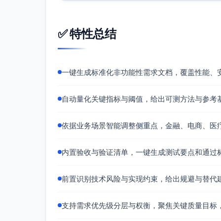
限流与背压策略触发记录与性能曲线吻
约束条件：
✅ 特性总结
采用事件驱动架构与分区化设计；网络链
流能力。
优先级评估：业务关键（最高优先级）
一键生成标准化非功能性需求文档，覆盖性能、
需求标题：T+0回撤查询性能隔离与保障
需求描述：在交易日内支持T+0回撤查询
自动量化关键指标与阈值，给出可测方法与参考
到端延迟与撮合吞吐指标。
量化指标：
依据业务场景智能调整侧重点，金融、电商、医
性能隔离指标：执行任意T+0查询任务
100%。
内置验收与验证清单，一键生成测试要点和通过
并发查询能力：支持并发查询，具体并
阈值。
前置识别技术风险与实现约束，给出规避与替代
资源配额：查询服务与核心交易服务CP
点级监控证明）。
支持需求优先级分层与权衡，聚焦关键质量目标
验收标准：
在开盘爆量阶段与稳态阶段分别执行代表