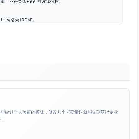
，不得突破P99 ≤10ms指标。
；网络为10GbE。
；必须复用既有CI/CD与灰度发布体系。
分区/可用区跨域通信需保证时间同步与链路监控。
）
够稳定处理成交事件吞吐不低于每分钟50万笔，并保证撮合事
）持续递交不阻塞。
8,333 笔/秒），统计周期≥10分钟。
下不超过1分钟产能的10%。
中/撤单结果）：P95 ≤ 5ms，P99 ≤ 10ms（用于内
经过千人验证的模板，修改几个 {{变量}} 就能立刻获得专业
啡！
模型（含新单、撤单、修改等），在≥10分钟稳态期间吞吐指
量化指标。