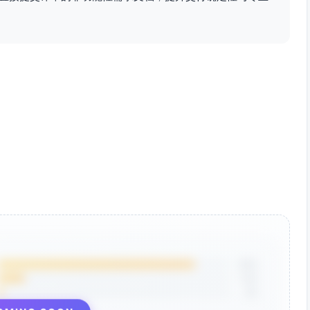
相关测点时间偏差≤100微秒。
入GPU；仅用开源组件。
性
试与幂等在满足一致性要求的同时，保证端到端性能指标可观
关键主题/分区记录P50、P95、P99。
≤业务确认阈值，积压长度在稳态不超过撮合1分钟产能的
与审计日志对账为准）。
85%
监控仪表盘显示端到端延迟分布与积压指标稳定在阈值内。
12%
愈，丢失率为0，端到端延迟恢复至基线。
3%