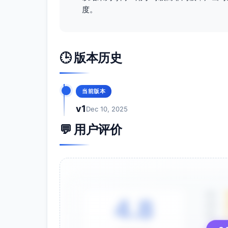
度。
约束条件：
时间同步采用PTP/NTP混合方案，审计
审计读取路径与交易写路径隔离；不得引
🕒 版本历史
优先级评估：高优先级
需求标题：事件链路与消息队列性能可测量
需求描述：事件发布/订阅、投递确认、重
当前版本
测与可验证。
v1
Dec 10, 2025
量化指标：
💬 用户评价
发布到消费端到端链路延迟分布可观测；对
重试率与积压长度：在正常运行中重试率
10%。
丢失率：0（以生产者确认、消费者偏移
验收标准：
5星
各主题/分区配置与生产负载匹配，性能
4.8
4星
故障注入（网络抖动、单分区阻塞）后自
3星
约束条件：