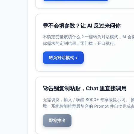
对成交与撤单结果的落地与推送进行校验
约束条件：
消息队列与缓存采用开源实现；支持事
💬
不会填参数？让 AI 反过来问你
禁止通过牺牲一致性或安全策略降低延
不确定变量该填什么？一键转为对话模式，AI 
优先级评估：业务关键（最高优先级）
你需求的定制结果。零门槛，开口就行。
需求标题：开盘爆量吸收能力（5分钟内处理
转为对话模式
→
需求描述：系统在开盘前5分钟吸收并处理占
重复的前提下完成接入、风控校验、路由与队列
量化指标：
输入事件承载能力：在开盘5分钟内，平均
🚀
告别复制粘贴，Chat 里直接调用
入站丢包率与服务端拒绝率：0（以可观
背压触发与限流策略：当接入速率超过
无需切换，输入 / 唤醒 8000+ 专家级提示词
不受影响；背压触发后P99延迟仍≤10m
境，系统智能推荐最契合的 Prompt 并自动完
验收标准：
即将推出
在含“尖峰—平台—衰减”的爆量曲线下
重复、无乱序（分区内）。