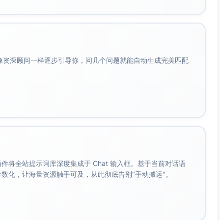
，事件丢失率为0（以端到端对账与审计日志比对为准）。
件分区与并行消费；保持事件顺序的分区内有序。
迟与吞吐（如关闭必要的幂等校验）。
会像资深顾问一样逐步引导你，问几个问题就能自动生成完美匹配
60%日峰值订单事件）
日峰值60%的订单事件，总量为2400万，必须在不丢失、不
入库，且满足下单端到端延迟P99 ≤ 10ms。
接入速率约80,000笔/秒，瞬时峰值不低于平均值的1.2倍。
测日志与MQ投递确认为准）。
可用处理能力时，限流与排队策略启动，保证业务优先级订单
。 插件将全站提示词库深度集成于 Chat 输入框。基于当前对话语
s。
成参数化，让海量资源触手可及，从此彻底告别"手动搬运"。
进行压力测试，输入事件与确认应答全量对账一致，无丢失、无