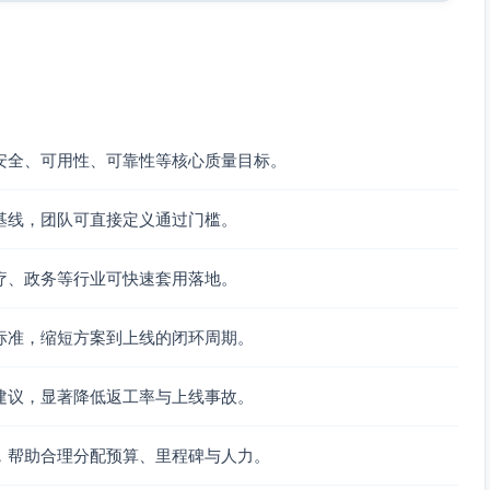
合，关键优先级流量未被限流。
路10GbE；云上与机房侧入站网关必须具备等价的吞吐与限
安全、可用性、可靠性等核心质量目标。
，查询服务与交易核心链路资源隔离，执行期间不得影响下单端
基线，团队可直接定义通过门槛。
疗、政务等行业可快速套用落地。
期间，订单下单延迟P99不劣化，撮合吞吐不低于基线的
标准，缩短方案到上线的闭环周期。
发与响应时间指标在性能基线评审中与业务确认后固化为验收
建议，显著降低返工率与上线事故。
U、内存、IO、网络带宽分级配额与限速策略生效（以容器/节
，帮助合理分配预算、里程碑与人力。
性T+0查询工作负载，比较有/无查询时订单延迟与撮合吞吐