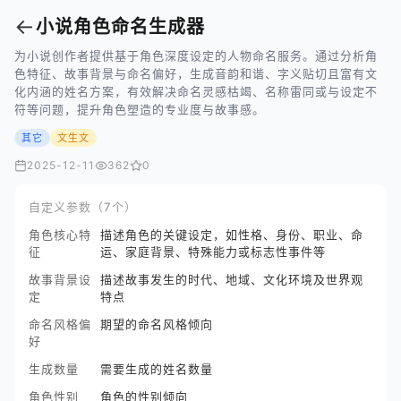
←
小说角色命名生成器
为小说创作者提供基于角色深度设定的人物命名服务。通过分析角
色特征、故事背景与命名偏好，生成音韵和谐、字义贴切且富有文
化内涵的姓名方案，有效解决命名灵感枯竭、名称雷同或与设定不
符等问题，提升角色塑造的专业度与故事感。
其它
文生文
2025-12-11
362
0
自定义参数（7个）
角色核心特
描述角色的关键设定，如性格、身份、职业、命
征
运、家庭背景、特殊能力或标志性事件等
故事背景设
描述故事发生的时代、地域、文化环境及世界观
定
特点
命名风格偏
期望的命名风格倾向
好
生成数量
需要生成的姓名数量
角色性别
角色的性别倾向