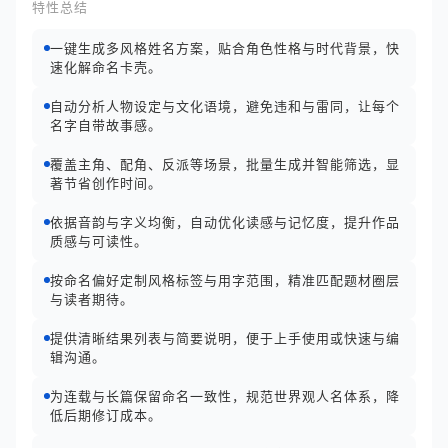
特性总结
一键生成多风格姓名方案，贴合角色性格与时代背景，快
速化解命名卡壳。
自动分析人物设定与文化语境，避免违和与雷同，让每个
名字自带故事感。
覆盖主角、配角、反派等场景，批量生成并智能筛选，显
著节省创作时间。
依据音韵与字义均衡，自动优化读感与记忆度，提升作品
质感与可读性。
按命名偏好定制风格标签与用字范围，精准匹配题材圈层
与读者期待。
提供清晰结果列表与简要说明，便于上手使用或快速与编
辑沟通。
为连载与长篇保留命名一致性，规范世界观人名体系，降
低后期修订成本。