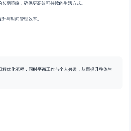
的长期策略，确保更高效可持续的生活方式。
可归档、需你批准、需你亲自回复三类
提升与时间管理效率。
Docs模板），会前24小时收集输入；会议中用AI纪要
后由助理清理行动项入Asana/Linear并@owner/截止时间
/周四15–30分钟对齐会
L（或简版用Google Data Studio）建设核心看板；每日07:15自
日程优化流程，同时平衡工作与个人兴趣，从而提升整体生
Notion页
ose CRM序列，未接通自动触发下一步、自动记录邮件打开/点击
Greenhouse/Lever评分卡与结构化面试题库；你仅参与
电子签（DocuSign/HelloSign）与自动归档；差旅/发