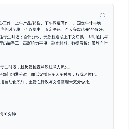
心工作（上午产品/销售、下午深度写作）、固定午休与晚
专注长时间块、会议集中、固定午休、个人兴趣优先”的偏好。
最佳专注时段；会议分散、无议程造成上下文切换；即时通讯与
理仍靠手工；高影响力事项（融资材料、数据看板）虽然有时
金专注时段，且反复检查导致注意力流失。
跨部门沟通分散，面试穿插在多天多时段，形成碎片化。
使用自动化序列，重复性行政与文档整理未充分委托。
想20分钟