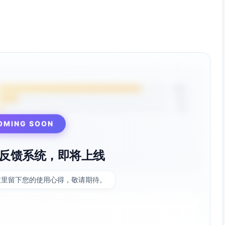
频道可打断；非紧急统一在11:00与17:30窗口处理；每日下午
/17:30）+ 文档先行模板
85%
会改为周一/周四；引入AI纪要
12%
序列上线投资人/客户跟进
3%
自动化
OMING SOON
步；采用番茄或90分钟专注周期+5分钟走动
反馈系统，即将上线
尽量无会保证创造力；对临时请求设“72小时后再看”的停机坪
这里留下您的使用心得，敬请期待。
合计≈3–4小时/周