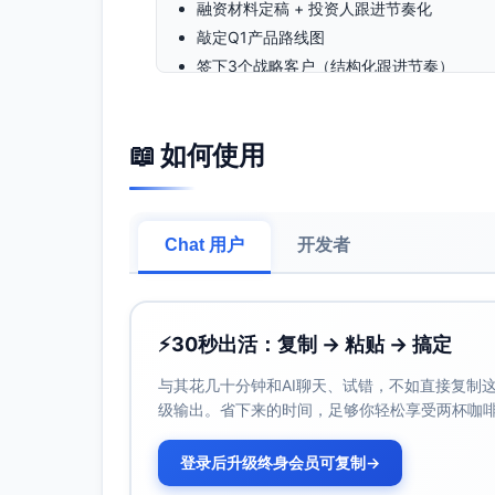
融资材料定稿 + 投资人跟进节奏化
敲定Q1产品路线图
签下3个战略客户（结构化跟进节奏）
完善绩效考核框架
搭建自动化数据看板（替代手动周报）
📖 如何使用
##优化后的日程安排 说明：在不一次性大改
集中到下午；保留并强化个人兴趣时间。
###晨间仪式
Chat 用户
开发者
06:00–06:30 晨跑3公里（周三如瑜
06:30–06:45 拉伸、补水、简单蛋白+碳水
06:45–07:00 当天Top 3目标（写在便
07:00–07:20 邮件/IM快速分流（仅
⚡
30秒出活：复制 → 粘贴 → 搞定
07:20–07:30 深度工作准备（打开唯
与其花几十分钟和AI聊天、试错，不如直接复制这些
理由：把邮件从60分钟压缩到20–30分钟，
级输出。省下来的时间，足够你轻松享受两杯咖
###核心工作区块
08:00–11:00 核心深度工作Block 1（周
登录后升级终身会员可复制
→
周一/周三：Q1产品路线图（需求优先