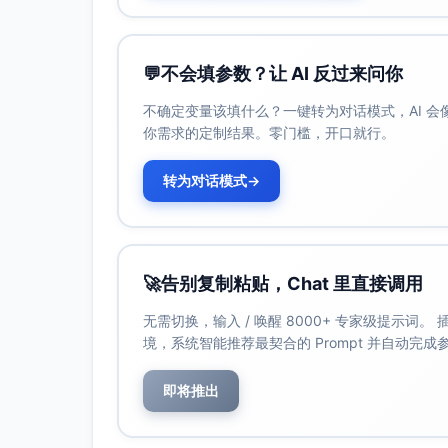
周二/周四：融资材料打磨（叙事、模型、
周五：战略客户方案/定价与意向推进
💬
不会填参数？让 AI 反过来问你
协议：Slack/邮件静音；仅电话可打断
11:00–12:00 外部触达与跟进“冲刺”（统
不确定变量该填什么？一键转为对话模式，AI 
你需求的定制结果。零门槛，开口就行。
投资人/战略客户Call Blitz（预先由助理
未接通的使用CRM序列自动化发送
转为对话模式
→
仅此时段查看收件箱并深度回复关键邮
12:00–13:00 午休+10分钟散步
13:00–15:00 核心深度工作Block 2
周一/周三：数据看板建设（指标定义、
🚀
告别复制粘贴，Chat 里直接调用
周二：绩效框架（岗位胜任力、目标权重、
无需切换，输入 / 唤醒 8000+ 专家级提示词
周四：融资节奏（材料版本更新、Investor
境，系统智能推荐最契合的 Prompt 并自动完
周五：季度策略备忘录/本周总结与下周O
15:00–17:30 会议与协作“集中窗口”（会
即将推出
周一/周四：团队站会与跨部门同步（30
周二/周五：候选人复试/客户技术对接/