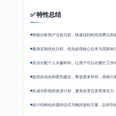
周三：尽量无会半天，保留为额外深度
会议默认25/50分钟，必须有议程、目标与
✅ 特性总结
17:30–18:00 通讯与收尾
Inbox Zero窗口、指派行动项、明日Top
智能分析用户当前日程，快速找到时间浪费点和
###个人兴趣区块
18:00–19:00 家庭晚餐（保留）
量身定制优化日程，优先处理核心任务与高影响
19:30–20:00 吉他练习（周三改为瑜伽19:3
20:00–20:30 轻度阅读/学习（如非瑜伽日
灵活分配个人兴趣时间，让用户可以在繁忙工作
20:30–20:50 冥想20分钟（瑜伽日可前
周末：半天自然徒步，周五晚确定路线与装
提供自动化和委托建议，释放更多时间，将精力
###晚间仪式
20:50–21:00 数字关机例行（次日三要
生成分阶段的改进计划，避免改变过多带来压力
21:00 上床，固定就寝时间，确保恢复与
##自动化与委托建议
设计结构化的晨间仪式与晚间放松方案，以科学
收件箱与消息分流
使用VIP/规则（如Gmail+SaneBox