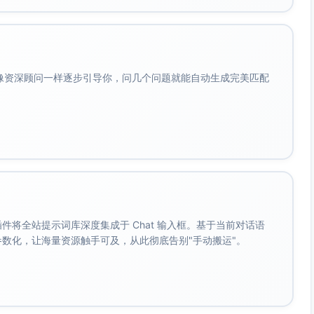
FAQ、数据验证）+ 投资人清单精炼
的真紧急
一沟通窗口）
会像资深顾问一样逐步引导你，问几个问题就能自动生成完美匹配
准备通话Brief与材料）
件
数据联通、可视化审阅）
评分Rubric、评审流程）
。 插件将全站提示词库深度集成于 Chat 输入框。基于当前对话语
 Notes整理、下周Roadshow排期）
成参数化，让海量资源触手可及，从此彻底告别"手动搬运"。
KR切片
议集中化）
分钟“决策会”，文档先行）+ 招聘面试批量安排
法务评审等协作会