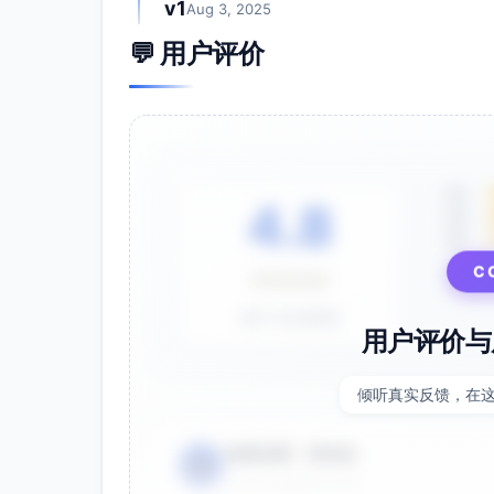
v1
Aug 3, 2025
即时通讯降噪
Slack设定“深度工作”状态与仅@/关键
💬 用户评价
16:30推送团队更新摘要
##习惯养成策略
分阶段落地（4周）
第1周：两段深度工作+通讯双窗口（11:00
5星
第2周：会议集中到15:00–17:30，站
4.8
4星
第3周：邮箱分流规则+助理预筛；CRM
3星
第4周：数据看板最小可用版上线，周报
C
⭐⭐⭐⭐⭐
“三步进入深度工作”触发器
基于 28 条评价
关闭通知→打开唯一文档→列出三步下一
用户评价与
保护时间与WIP限制
同一时间只推进1–2个高杠杆议题；周三
倾听真实反馈，在
清单，由助理先评估与安排
##预期时间节省
电商运营 - 张先生
👤
邮件与IM分流与时间窗：≈30–45分钟/天，
⭐⭐⭐⭐⭐
2025-01-15