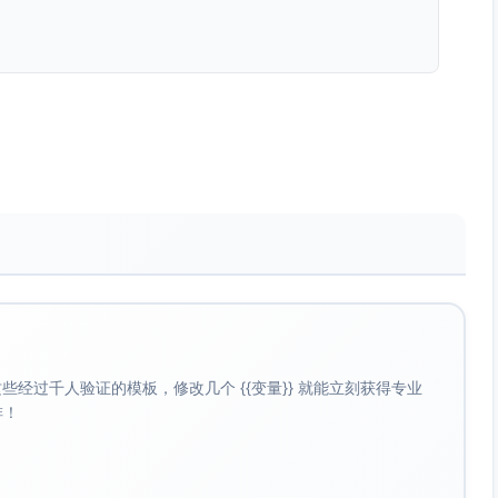
的前提下，把上午黄金时间留给高影响力深度工作；通讯与会议
伽晚课，跑量可减半或改为快走）
签/任务管理工具）
清理与指派，不深度回复；由助理预分拣）
一目标文档、列出下一步三步、进入请勿打扰模式）
经过千人验证的模板，修改几个 {{变量}} 就能立刻获得专业
把最佳专注力用于重要工作。
啡！
主题制）
级、路线图评审、决策文档）