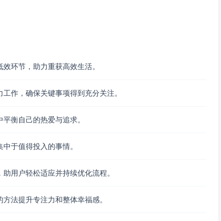
工作或创意时间
owner；会后AI纪要+行动项
 3草拟
低效环节，助力重获高效生活。
力工作，确保关键事项得到充分关注。
0–21:00）
）
中平衡自己的热爱与追求。
移或简化为10分钟）
备清单
集中于值得投入的事情。
事确认，手机夜间模式）
，助用户轻松适应并持续优化流程。
跑步质量
的方法提升专注力和整体幸福感。
/Superhuman）：投资人/战略客户/核心同事入VIP，其余自动汇总