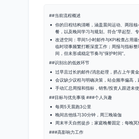
##当前流程概述
你的日程结构清晰，涵盖晨间运动、两段核
餐，以及晚间学习与规划。符合“早起型、
改进空间：早间1小时邮件与KPI检查占用
临时琐事频繁打断深度工作；周报与指标整
间，但未形成稳定节奏与“保护时间”。
##识别出的低效环节
过早且过长的邮件/消息处理，挤占上午黄
会议缺少议程与明确决策，站会频率偏高，
手动汇总周报和指标，销售/投资人跟进未
##目标与优先事项 ###个人兴趣
每周5天晨跑3公里
晚间吉他练习30分钟，周三晚瑜伽
周末半天自然徒步；家庭晚餐固定；每晚冥
###高影响力工作