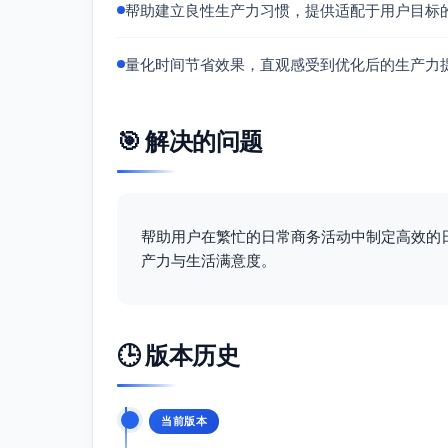
帮助建立良性生产力习惯，提供适配于用户目标
到每日两次Digest
由助理每日07:00前完成初筛与标注：
量化时间节省效果，直观感受到优化后的生产力
会议与纪要
统一用文档先行（Notion/Google 
（Otter/Fireflies/Zoom AI），会
🎯 解决的问题
将站会改为文档式异步更新为主，保留周一
周报与指标自动化
指标：Looker/Metabase + dbt/SQ
帮助用户在繁忙的日常商务活动中制定高效的
动推送Slack摘要；周五自动生成周报PDF/
产力与生活满意度。
将销售/投资人跟进接入HubSpot/Cl
招聘流程
候选人筛选与约面由HR/助理统一处理；使用
最终轮与关键岗位Bar Raiser
🕒 版本历史
文档与行政
文档命名规范与归档目录由助理维护；合同通过
当前版本
票由助理处理