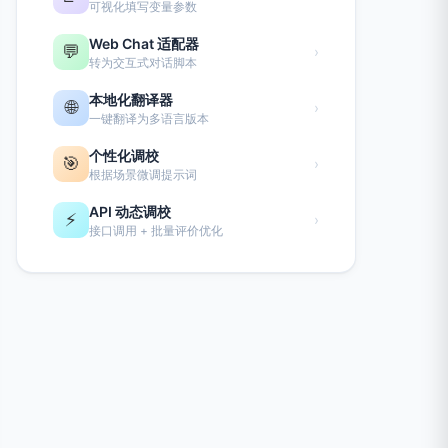
可视化填写变量参数
Web Chat 适配器
💬
›
转为交互式对话脚本
本地化翻译器
🌐
›
一键翻译为多语言版本
个性化调校
🎯
›
根据场景微调提示词
API 动态调校
⚡
›
接口调用 + 批量评价优化