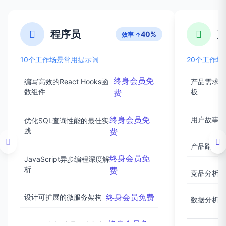
程序员
40%
效率 ↑
10个工作场景常用提示词
20个工作
终身会员免
编写高效的React Hooks函
产品需求文
数组件
板
费
终身会员免
用户故事撰
优化SQL查询性能的最佳实
践
费
产品路线图
终身会员免
JavaScript异步编程深度解
析
费
竞品分析框
终身会员免费
设计可扩展的微服务架构
数据分析驱
终身会员免
Python数据处理自动化脚