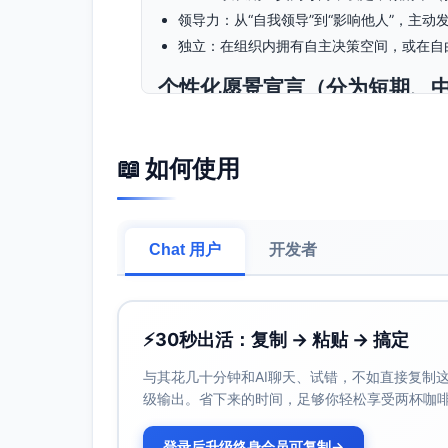
领导力：从“自我领导”到“影响他人”，主
独立：在组织内拥有自主决策空间，或在自
个性化愿景宣言（分为短期、
短期（0–3个月）：我用清晰的职业定位与
象，让每一次对话都有明确的价值与推进。
📖 如何使用
中期（6–18个月）：我在所选赛道中以扎
目，也能带领他人产出，获得与价值相匹配
长期（18个月+）：我成为兼具创造力与正
和行业真正有益的改变。
Chat 用户
开发者
具体目标分解表
目标
关键结果（KR）
⚡
30秒出活：复制 → 粘贴 → 搞定
与其花几十分钟和AI聊天、试错，不如直接复制这些
级输出。省下来的时间，足够你轻松享受两杯咖
登录后升级终身会员可复制
→
1. 职
完成目标岗位/服务画像（行业/问题