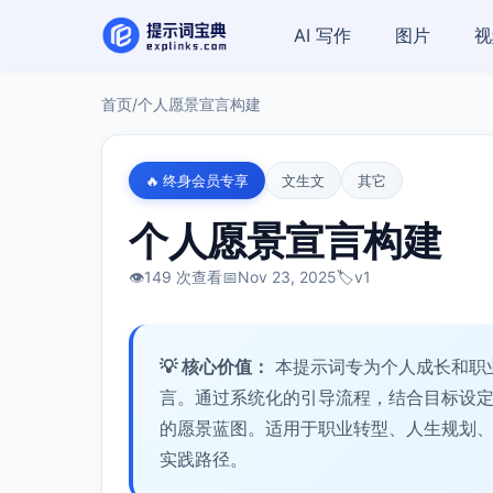
AI 写作
图片
视
首页
/
个人愿景宣言构建
🔥 终身会员专享
文生文
其它
个人愿景宣言构建
👁️
149 次查看
📅
Nov 23, 2025
🏷️
v1
💡 核心价值：
本提示词专为个人成长和职
言。通过系统化的引导流程，结合目标设
的愿景蓝图。适用于职业转型、人生规划
实践路径。