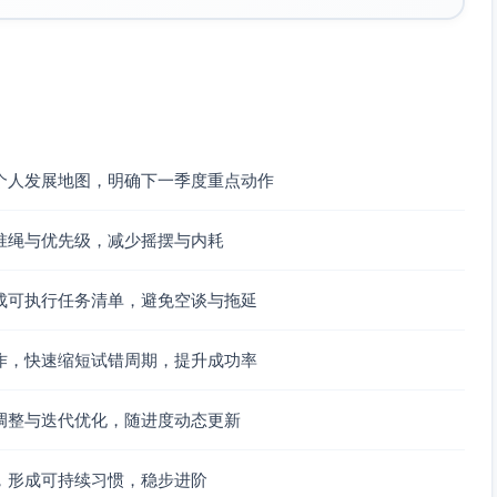
度
8–
线索清单；
人脉
拒绝率高→
24
节奏化外
推
每周复盘话
周
联；面试/提
荐、
术与案例；
案演练；谈
脚本
优化ICP
判清单
库、
模拟
面试
个人发展地图，明确下一季度重点动作
度
8–
设立小团队/
社区
协作不畅→
准绳与优先级，减少摇摆与内耗
影
24
社群项目；
平
明确角色与
周
建立反馈机
台、
边界，使用
制
OKR
RACI
成可执行任务清单，避免空谈与拖延
工具
作，快速缩短试错周期，提升成功率
息比
0–
预算表；时
预算
节奏失衡→
力评
24
间区块管
工
每周回看工
调整与迭代优化，随进度动态更新
周
理；习惯追
具、
时分布并调
踪
运动
整
伙伴
，形成可持续习惯，稳步进阶