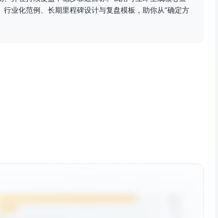
谈判与签约。
、行业化范例、长期里程碑设计与复盘模板，助你从“确定方
系图谱、快速胜利Quick Wins）。
成团队影响证据。
输出；15分钟日清盘（进展/明日三要事）。
内容发布；1次体能训练；周复盘30分钟。
主页；拓展新圈层活动1次。
ion）：每周更新KR完成度（%与证据链接）。
出数；滞后指标：面试/客户数、成交/offer数、收入变
删的1件事？下周最重要的3件事？
、机会漏斗数据、心力/时间分布图。
85%
12%