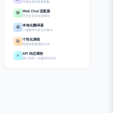
可视化填写变量参数
Web Chat 适配器
💬
›
转为交互式对话脚本
本地化翻译器
🌐
›
一键翻译为多语言版本
个性化调校
🎯
›
根据场景微调提示词
API 动态调校
⚡
›
接口调用 + 批量评价优化