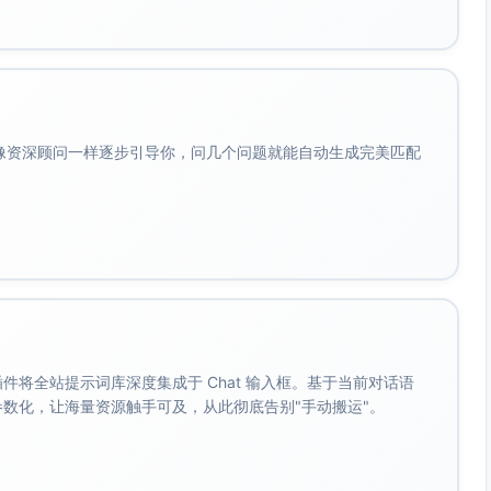
；
8
访谈脚本；
导师/
设“舍弃清
继
周
简历/主页/作
校友/
单”；每周限
品集框架
社群
2个方向测
试
课
0–
学—练—产
课程
只学不产→
会像资深顾问一样逐步引导你，问几个问题就能自动生成完美匹配
目
16
出闭环；以
平
每学5小时
周
真实问题驱
台、
产出1篇总结
动项目
案例
或1个小
库、
Demo
同伴
评审
公
4–
建个人品牌
设计/
完美主义
；
20
主题；内容
协作
→“60%先上
。 插件将全站提示词库深度集成于 Chat 输入框。基于当前对话语
周
日历；申请
工
线，滚动打
成参数化，让海量资源触手可及，从此彻底告别"手动搬运"。
分享机会
具；
磨”
写作
框架