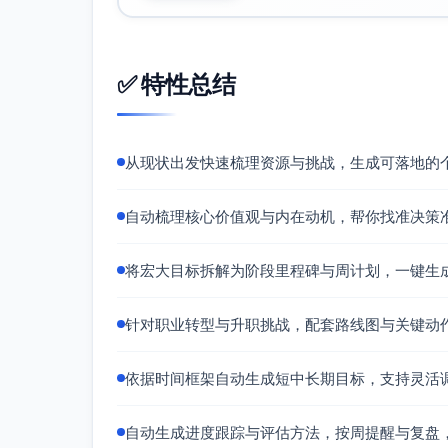
4.
定向触达/投递60个目标机会；深
机会
面试/客户洽谈15次；获得2–3个
获取
offer/付费客户；薪酬/单价较基线
✅ 特性总结
与谈
+20%
判
从现状出发快速梳理资源与挑战，生成可落地的
5.
发起1个跨职能或社区项目；每季
自动梳理核心价值观与内在动机，帮你找准决策
领导
360反馈1次；辅导2位同伴并记录
力与
响
正直
将宏大目标拆解为阶段里程碑与周计划，一键生
实践
针对职业转型与升职挑战，配套路线图与关键动
6.
建立6个月安全垫；学习/项目/休
财务
例60/30/10；每周运动3次；精
依据时间框架自动生成短中长期目标，支持灵活
与节
分≥7/10
奏保
障
自动生成进度跟踪与评估方法，按周提醒与复盘