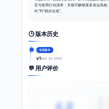
集中敲定2–3个offer/付费客户，完成
言与首周行动清单；升级可解锁更多表达风格
制定入职/签约后的90天计划（学习目标、关
向”到“稳步达成”。
启动领导力小项目（内部或社区），形
日/周/月节奏建议
日：90分钟深度工作×2；30分钟学习
🕒 版本历史
周：半天项目推进；1次信息访谈；1次
月：OKR复盘与下月规划；更新作品集/
进度跟踪和评估方法
当前版本
v1
Nov 23, 2025
目标管理
使用OKR或看板工具（如Trello/Not
💬 用户评价
领先指标：深度工作时长、外联数、学习输
化。
复盘机制
每周三问：本周最有复利的1件事？最该
每月复盘：KR完成度、作品与影响证据
5星
4.8
4星
反馈与校准