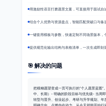
行动建议和实施步骤
用激励性语言打磨愿景文案，可直接用于面试自
第0–2周：聚焦与盘点
结合个人优势与资源盘点，智能匹配突破口与备
明确“目标人群×核心问题×独特方法×可
现W结果。
完成职业定位画布、优势/差距盘点、简
一键套用模板与参数，快速定制不同场景版本，
建立信息访谈清单（15–20人）与脚本
第3–8周：样板案例与叙事成型
提供规范化输出结构与表格清单，一次生成即刻
选择2个关键技能做项目化练习，完成项目
每周发布1篇微产出（笔记、洞察卡），
🎯 解决的问题
电梯陈述A/B测试：在不同人群验证吸
第9–16周：影响力与机会获取
完成项目2与项目3，作品集v2上线；申
建立目标机会库（60个），每周固定外联
把模糊愿望变成一页可执行的“个人愿景蓝图”
开始谈判准备：价值证明材料包、可替
中、长期）- 明确的阶段目标与优先级- 当周
转型与晋升、创业起步、考研与升学规划、年
第17–24周：转化与落地
明确方向、点燃内在动力、从今天就能开始行