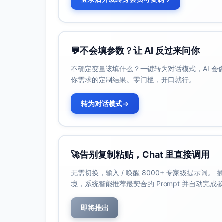
业定
人群/价值）；完成30次信息访谈
位与
电梯陈述A/B测试3版，获得>25%
叙事
续约谈率
清晰
💬
不会填参数？让 AI 反过来问你
2.
选定2个关键硬技能；完成2门系统
不确定变量该填什么？一键转为对话模式，AI 
能力
程+2万字笔记；完成3个端到端项
你需求的定制结果。零门槛，开口就行。
跃迁
案例
（硬
转为对话模式
→
技
能）
🚀
告别复制粘贴，Chat 里直接调用
3.
发布6篇行业文章（>1200字）；
作品
开分享/路演2次；可展示案例3个
无需切换，输入 / 唤醒 8000+ 专家级提示词
与影
专业主页/作品集上线
境，系统智能推荐最契合的 Prompt 并自动完
响力
即将推出