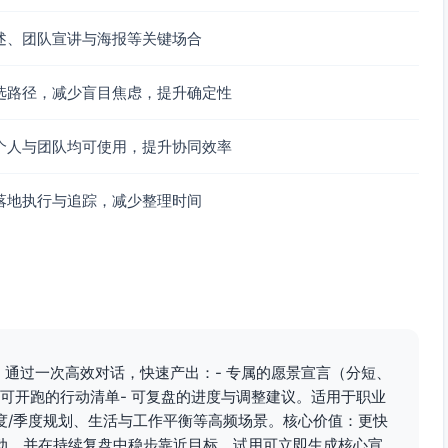
述、团队宣讲与海报等关键场合
选路径，减少盲目焦虑，提升确定性
量化价值”的定位陈述：我帮助X人群在Y场景，通过Z方法，实
历与主页框架。
个人与团队均可使用，提升协同效率
，启动约谈。
落地执行与追踪，减少整理时间
1（端到端：问题定义-方案-数据/结果-复盘）。
第6周发布第一篇长文与案例v1。
引力与清晰度。
请行业分享/路演2次。
10–12个，进行深度沟通与面试演练。
。通过一次高效对话，快速产出：- 专属的愿景宣言（分短、
代方案、底线与让步清单。
即可开跑的行动清单- 可复盘的进度与调整建议。适用于职业
度/季度规划、生活与工作平衡等高频场景。核心价值：更快
动、并在持续复盘中稳步靠近目标。试用可立即生成核心宣