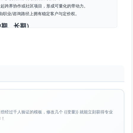
动发起跨界协作或社区项目，形成可量化的带动力。
由职业/咨询路径上拥有稳定客户与定价权。
中期、长期）
可验证的作品，快速建立“值得信赖的创造性解决者”的专业形
实的成果与可复制的方法论站稳脚跟，既能独立交付高价值项
的回报与话语权。
直影响力的领导者/独立专家，持续学习、持续创造，推动对人
时
主要行动
资源/
风险与应对
间
支持
经过千人验证的模板，修改几个 {{变量}} 就能立刻获得专业
框
啡！
架
/
0–
定位画布；
行业
赛道发散→