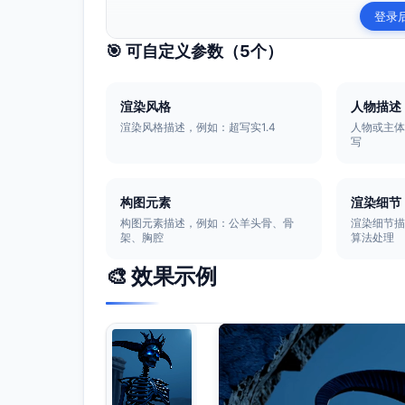
登录
🎯 可自定义参数（
5
个）
渲染风格
人物描述
渲染风格描述，例如：超写实1.4
人物或主
写
构图元素
渲染细节
构图元素描述，例如：公羊头骨、骨
渲染细节描
架、胸腔
算法处理
🎨 效果示例