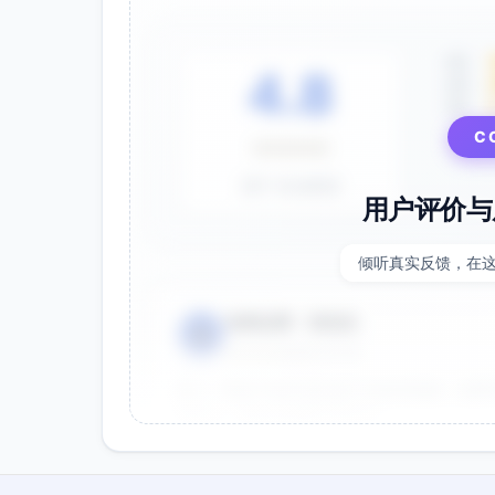
5星
4.8
4星
3星
C
⭐⭐⭐⭐⭐
基于 28 条评价
用户评价与
倾听真实反馈，在
电商运营 - 张先生
👤
⭐⭐⭐⭐⭐
2025-01-15
双十一用这个提示词生成了20多张海报，效果
很灵活，能快速适配不同节日。
效果好
节省时间