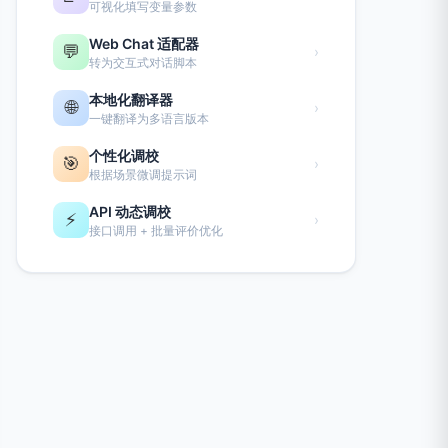
可视化填写变量参数
Web Chat 适配器
💬
›
转为交互式对话脚本
本地化翻译器
🌐
›
一键翻译为多语言版本
个性化调校
🎯
›
根据场景微调提示词
API 动态调校
⚡
›
接口调用 + 批量评价优化