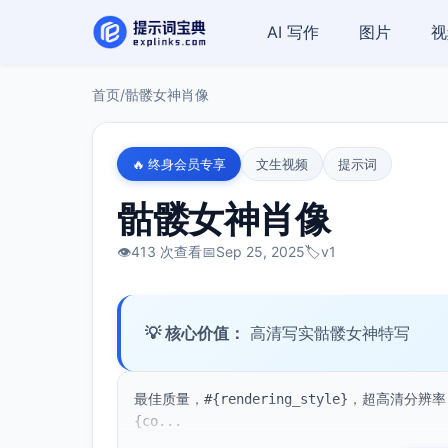
AI 写作
图片
视
首页
/
骷髅女神肖像
🔥 终身会员专享
文生视频
提示词
骷髅女神肖像
👁️
413 次查看
📅
Sep 25, 2025
🏷️
v1
💡 核心价值：
高清写实骷髅女神特写
最佳质量，#{rendering_style}，超高清分辨率，#{c
{co...