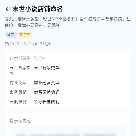
←
末世小说店铺命名
输入末世背景类型，秒出5个商业名称！含详细解析与故事灵感，让
你的末世世界更真实、更沉浸！
其它
文生文
2025-10-31
375
0
自定义参数（4个）
末世背景类
末世背景类型
型
商业类型
商业经营类型
命名风格
命名风格偏好
长度限制
名称长度限制
提示词内容