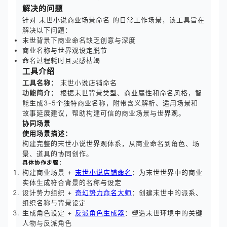
解决的问题
针对 末世小说商业场景命名 的日常工作场景，该工具旨在
解决以下问题：
末世背景下商业命名缺乏创意与深度
商业名称与世界观设定脱节
命名过程耗时且灵感枯竭
工具介绍
工具名称：
末世小说店铺命名
功能简介：
根据末世背景类型、商业属性和命名风格，智
能生成3-5个独特商业名称，附带含义解析、适用场景和
故事延展建议，帮助构建可信的商业场景与世界观。
协同场景
使用场景描述：
构建完整的末世小说世界观体系，从商业命名到角色、场
景、道具的协同创作。
具体协作步骤：
构建商业场景 +
末世小说店铺命名
：为末世世界中的商业
实体生成符合背景的名称与设定
设计势力组织 +
奇幻势力命名大师
：创建末世中的派系、
组织名称与背景设定
生成角色设定 +
反派角色生成器
：塑造末世环境中的关键
人物与反派角色