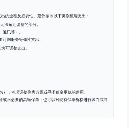
支出的金额及必要性。建议按照以下类别梳理支出：
等无法短期调整的部分。
、通讯等）。
要订阅服务等弹性支出。
些为可调整支出。
0%），考虑调整住房方案或寻求租金更低的房屋。
险或不必要的高额保单；也可以对现有保单价格进行谈判或寻
批发或优惠促销的商品；减少外出就餐频率，尽量选择自制便