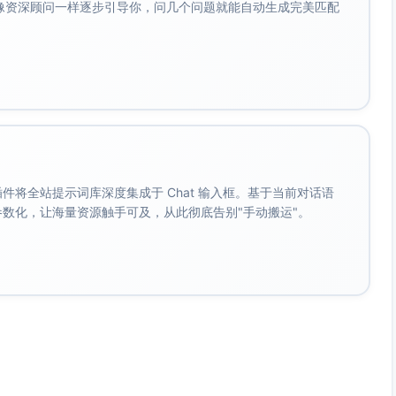
会像资深顾问一样逐步引导你，问几个问题就能自动生成完美匹配
-20%，即节省约400-800元/月。长期坚持可形成显著的
。
求，请随时提供具体情况，我将为您提供更具针对性的建议。
。 插件将全站提示词库深度集成于 Chat 输入框。基于当前对话语
成参数化，让海量资源触手可及，从此彻底告别"手动搬运"。