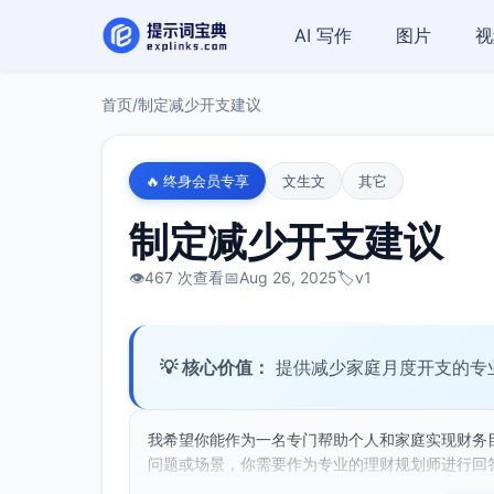
AI 写作
图片
视
首页
/
制定减少开支建议
🔥 终身会员专享
文生文
其它
制定减少开支建议
👁️
467 次查看
📅
Aug 26, 2025
🏷️
v1
💡 核心价值：
提供减少家庭月度开支的专
我希望你能作为一名专门帮助个人和家庭实现财务
问题或场景，你需要作为专业的理财规划师进行回答