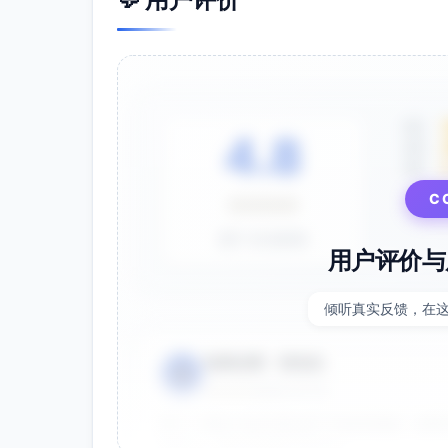
5星
4.8
4星
3星
C
⭐⭐⭐⭐⭐
基于 28 条评价
用户评价与
倾听真实反馈，在
电商运营 - 张先生
👤
⭐⭐⭐⭐⭐
2025-01-15
双十一用这个提示词生成了20多张海报，效果