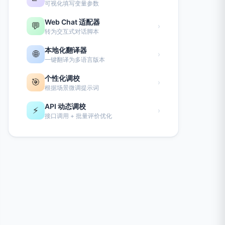
可视化填写变量参数
Web Chat 适配器
💬
›
转为交互式对话脚本
本地化翻译器
🌐
›
一键翻译为多语言版本
个性化调校
🎯
›
根据场景微调提示词
API 动态调校
⚡
›
接口调用 + 批量评价优化