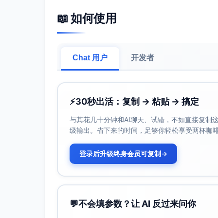
餐。
📖 如何使用
交通支出
：优化通勤方式，例如公共交通替
水电煤费用
：加强节能习惯（如关闭不用的
3.
可变支出控制
Chat 用户
开发者
取消非必要订阅
：如流媒体、健身房会员等
减少冲动型消费
：提前设定购物预算，避免
限制娱乐活动开支
：选择免费或低成本的家
⚡
30秒出活：复制 → 粘贴 → 搞定
三、持续执行与跟踪
与其花几十分钟和AI聊天、试错，不如直接复制这些
建立月度预算
级输出。省下来的时间，足够你轻松享受两杯咖
设置总支出限额（建议控制在3500以
登录后升级终身会员可复制
→
对比。
定期审查
每月安排时间回顾实际支出与预算情况
自动储蓄
💬
不会填参数？让 AI 反过来问你
将节省下来的资金直接转入储蓄账户或