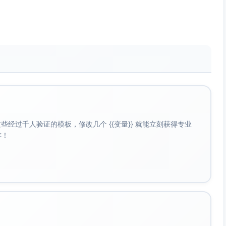
代自驾，或探索拼车服务，降低燃油和停车费用。
电器、减少空调使用时间），并使用具有节能标志的家电。
，如使用频率较低，可暂停或取消。
无计划购物或接受过多促销诱惑。
庭娱乐项目，减少昂贵的外出娱乐活动。
经过千人验证的模板，修改几个 {{变量}} 就能立刻获得专业
啡！
下），并在每个类别中明确分配金额，随时监控实际开支与预算
，识别问题并及时调整。保持全家共同参与，营造节约意识。
用于家庭应急资金建设，确保剩余资金不会因非必要消费而流