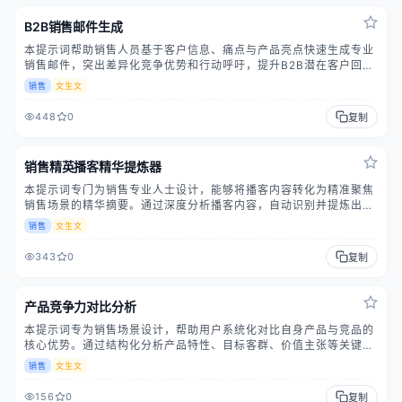
B2B销售邮件生成
本提示词帮助销售人员基于客户信息、痛点与产品亮点快速生成专业
销售邮件，突出差异化竞争优势和行动呼吁，提升B2B潜在客户回复
率和成交率，适合冷启动和客户拓展场景。
销售
文生文
448
0
复制
销售精英播客精华提炼器
本提示词专门为销售专业人士设计，能够将播客内容转化为精准聚焦
销售场景的精华摘要。通过深度分析播客内容，自动识别并提炼出对
销售工作具有实际指导意义的策略、技巧和洞察点，帮助销售人员在
销售
文生文
有限时间内快速获取有价值的信息。该提示词具备智能内容筛选能
力，能够从复杂的播客对话中提取关键销售要素，包括客户沟通技
343
0
复制
巧、成交策略、行业趋势分析等实用内容，并以结构化方式呈现，确
保销售团队能够立即应用于实际工作中，提升销售效率和专业能力。
产品竞争力对比分析
本提示词专为销售场景设计，帮助用户系统化对比自身产品与竞品的
核心优势。通过结构化分析产品特性、目标客群、价值主张等关键维
度，生成具有说服力的对比报告。该提示词采用专业销售视角，结合
销售
文生文
市场分析框架，输出内容既包含客观数据对比，也融入销售话术技
巧，能够有效支持销售团队的客户沟通和产品推广工作，提升销售转
156
0
复制