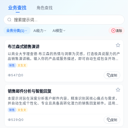
业务查找
角色查找
业务分类(1)
AI能力
AI模型
清除
布兰森式销售演讲
以商业大亨理查德·布兰森的热情与洞察为灵感，打造极具说服力的产
品销售演讲稿。输入你的产品或服务描述，即可自动生成包含开场钩
子、痛点洞察、差异化亮点、市场机遇与投资价值的完整销售话术。
销售
文生文
帮助你在客户、媒体或投资人面前，以布兰森式自信与感染力讲述你
的商业故事。
547
0
复制
销售邮件分析与智能回复
本提示词旨在深度分析客户邮件内容，精准识别其核心痛点与需求，
并自动生成个性化、专业且具备高转化潜力的销售回复邮件。适用于
销售跟进、售前咨询、客户关怀等多种邮件沟通场景，能有效提升回
销售
文生文
复效率与沟通质量，引导客户采取明确行动。
529
0
复制