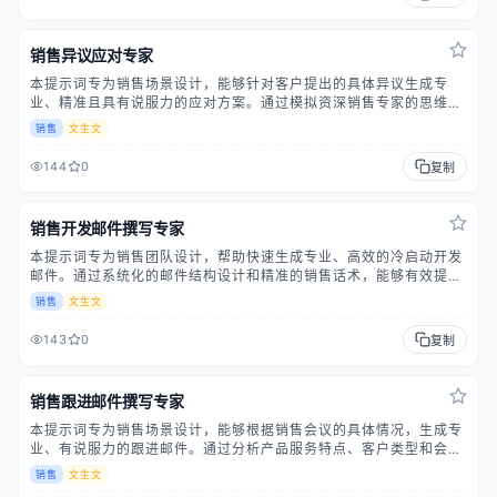
化率。
销售异议应对专家
本提示词专为销售场景设计，能够针对客户提出的具体异议生成专
业、精准且具有说服力的应对方案。通过模拟资深销售专家的思维模
式，结合产品优势与客户需求，提供结构清晰、逻辑严密的异议处理
销售
文生文
策略。亮点在于能够深度分析异议根源，运用销售心理学原理，并给
出可立即使用的实战话术，帮助销售人员有效提升成交转化率。
144
0
复制
销售开发邮件撰写专家
本提示词专为销售团队设计，帮助快速生成专业、高效的冷启动开发
邮件。通过系统化的邮件结构设计和精准的销售话术，能够有效提升
邮件打开率和回复率。提示词综合考虑了产品价值定位、目标客户画
销售
文生文
像、个性化触达策略等关键要素，确保每封邮件都能精准传达产品价
值并激发客户行动意愿。适用于B2B销售、产品推广、业务拓展等多
143
0
复制
种商业场景。
销售跟进邮件撰写专家
本提示词专为销售场景设计，能够根据销售会议的具体情况，生成专
业、有说服力的跟进邮件。通过分析产品服务特点、客户类型和会议
要点，自动生成结构完整、语气恰当的邮件内容，帮助销售人员有效
销售
文生文
维护客户关系并推动业务进展。邮件内容突出产品核心价值，采用销