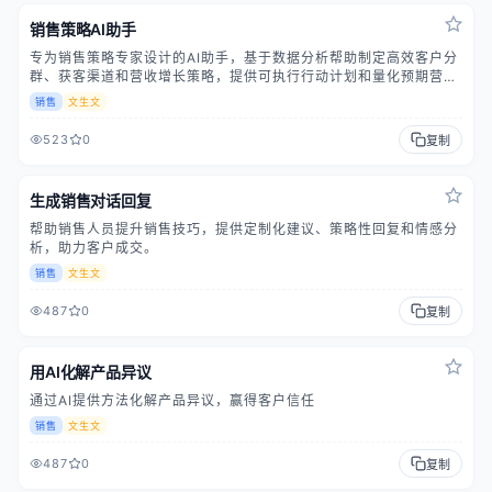
销售策略AI助手
专为销售策略专家设计的AI助手，基于数据分析帮助制定高效客户分
群、获客渠道和营收增长策略，提供可执行行动计划和量化预期营
收，提升销售决策效率。
销售
文生文
523
0
复制
生成销售对话回复
帮助销售人员提升销售技巧，提供定制化建议、策略性回复和情感分
析，助力客户成交。
销售
文生文
487
0
复制
用AI化解产品异议
通过AI提供方法化解产品异议，赢得客户信任
销售
文生文
487
0
复制