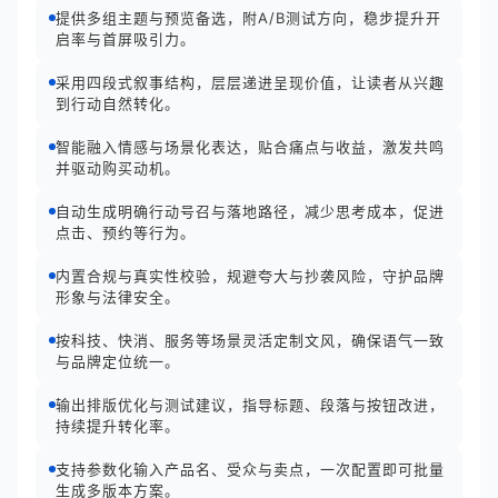
提供多组主题与预览备选，附A/B测试方向，稳步提升开
启率与首屏吸引力。
采用四段式叙事结构，层层递进呈现价值，让读者从兴趣
到行动自然转化。
智能融入情感与场景化表达，贴合痛点与收益，激发共鸣
并驱动购买动机。
自动生成明确行动号召与落地路径，减少思考成本，促进
点击、预约等行为。
内置合规与真实性校验，规避夸大与抄袭风险，守护品牌
形象与法律安全。
按科技、快消、服务等场景灵活定制文风，确保语气一致
与品牌定位统一。
输出排版优化与测试建议，指导标题、段落与按钮改进，
持续提升转化率。
支持参数化输入产品名、受众与卖点，一次配置即可批量
生成多版本方案。