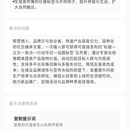
生成易传播的社媒标签与开场钩子，提升停留与互动，扩
大自然触达。
解决的问题
帮营销人、品牌方与创业者，快速产出高吸引力、高转化
的社交媒体文案，一次输入即可获得可直接发布的“标题—
正文—卖点—行动号召—话题标签”五件套；通过专家化视
角精准提炼产品独特价值，自动匹配目标人群与内容调
性；支持多平台风格切换与多版本对比，降低反复修改成
本；在保证品牌调性与宣传合规的前提下，显著提升内容
生产效率与点击转化，缩短从创意到上线的全流程时间，
助力新品推广、促销活动与品牌种草高效落地。
提示词使用指南
复制提示词
复制后可直接在AI应用中使用