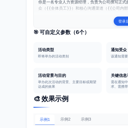
你是一名专业人力资源经理，负责为公司撰写正式的
众（{{全体员工}}）和核心沟通渠道（{{公司内部邮
登录
🎯 可自定义参数（
6
个）
活动类型
通知受众
即将举办的活动类别
该通知需
活动背景与目的
关键信息
举办此次活动的背景、主要目标或期望
需在通知
达成的效果
求、需携
🎨 效果示例
示例2
示例3
示例1