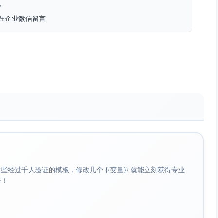
》
在企业微信留言
息安全操作规范》核心要求
留痕
文件为准）
程切换方式及过渡期内的执行要求
规则、出勤异常认定、加班及补贴适用边界、异常情形处理
的合规配置，数据访问分级与授权，文件传输、存储与留痕规
要求
围（如直属主管、部门负责人、HR、IT/信息安全等）；具
经过千人验证的模板，修改几个 {{变量}} 就能立刻获得专业
啡！
处理流程与影响范围（含个人与部门），申诉方式与时限；相
内完成在线测验并达到合格标准，测验结果纳入个人与部门合