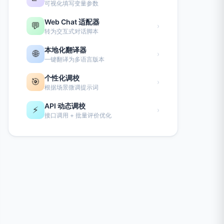
可视化填写变量参数
Web Chat 适配器
💬
›
转为交互式对话脚本
本地化翻译器
🌐
›
一键翻译为多语言版本
个性化调校
🎯
›
根据场景微调提示词
API 动态调校
⚡
›
接口调用 + 批量评价优化