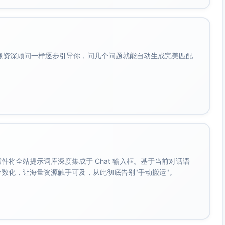
于会中说明并在内网发布
理层与远程办公员工须全程参加
勿对外传播未公开的内部资料
会像资深顾问一样逐步引导你，问几个问题就能自动生成完美匹配
属HRBP进行协调
RBP，或在内网“政策更新专区”提交工单
IT支持”专区提交问题，或通过企业微信指定群组咨询
配合。
企业微信/钉钉公告、内网门户发布，并在全员大会上进行提
。 插件将全站提示词库深度集成于 Chat 输入框。基于当前对话语
成参数化，让海量资源触手可及，从此彻底告别"手动搬运"。