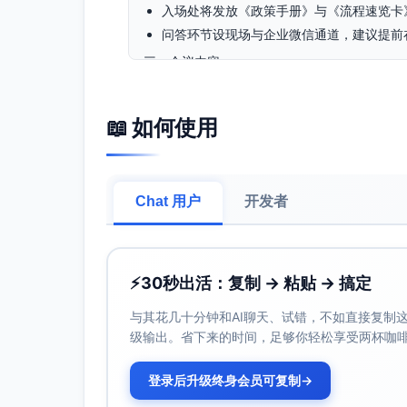
入场处将发放《政策手册》与《流程速览卡
问答环节设现场与企业微信通道，建议提前
三、会议内容
政策条款解读：《远程办公管理办法》《信
典型场景与案例分析：职责边界与风险防控
📖 如何使用
执行流程演示：申请、审批、使用、记录与
现场问答：收集并解答共性问题
四、重点说明（将于会上明确，并以内网正式
Chat 用户
开发者
新流程生效日期与过渡期安排：包括新旧流
与考勤、薪酬相关关键条款：远程办公打卡
设备使用与数据处理要求：公司/自有设备
⚡
30秒出活：复制 → 粘贴 → 搞定
范，对外共享限制，离职/调岗的数据处置
审批链路与责任人界定：各环节职责与授权范
与其花几十分钟和AI聊天、试错，不如直接复制这些
体链路和责任名单将在内网流程页面同步
级输出。省下来的时间，足够你轻松享受两杯咖
违规处理机制与申诉渠道：违规情形等级、
关指引将于内网合规专区公示
登录后升级终身会员可复制
→
会后在线测验：所有参会人员须在规定期限