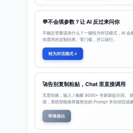
规评分；测验入口、截止时间与合格标准将
五、参会提示
请合理安排工作，确保不迟到、不早退；管
💬
不会填参数？让 AI 反过来问你
会议期间请遵守会场秩序与信息安全规定，
不确定变量该填什么？一键转为对话模式，AI 
如有无法按时参会的特殊情况，请提前联系所
你需求的定制结果。零门槛，开口就行。
六、咨询与支持
人员与流程咨询：请通过企业微信联系所属H
转为对话模式
→
信息安全与技术支持：请在内网“信息安全与
请各位按要求做好会前准备，准时参会。感谢
人力资源部 （此通知同时通过公司内部邮件、
🚀
告别复制粘贴，Chat 里直接调用
示）
无需切换，输入 / 唤醒 8000+ 专家级提示词
境，系统智能推荐最契合的 Prompt 并自动完
即将推出