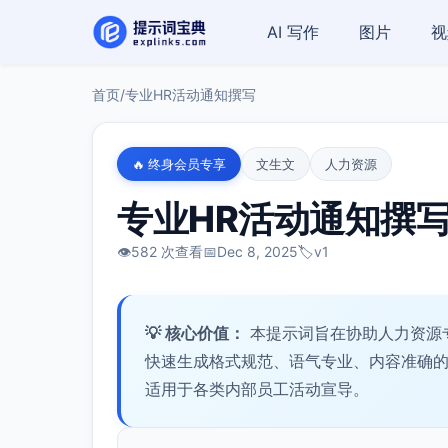
AI 写作
图片
视
首页
/
专业HR活动通知撰写
🔥 终身会员专享
文生文
人力资源
专业HR活动通知撰
👁️
582 次查看
📅
Dec 8, 2025
🏷️
v1
💡 核心价值：
本提示词旨在协助人力资源
快速生成格式规范、语气专业、内容准确
适用于各类内部员工活动宣导。