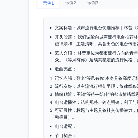
示例2
示例3
示例1
文案标题：城声流行电台优选推荐｜林昔《
开头段落： 我们诚挚向城声流行电台推荐
旋律亲和、主题清晰，具备出色的电台传播
艺人介绍： 林昔定位为都市流行方向的青
众。《等风有你》延续其稳定的流行风格，
歌曲亮点：
记忆点强：歌名“等风有你”本身具备高度记
流行友好：以主流流行框架呈现，旋律线条
情绪贴近：围绕“等待—陪伴”的都市情绪
电台适播性：结构规整、钩点明确，利于与
可延展性：标题与主题具备社交传播潜力，便
动栏目）。
电台适配：
节目契合：