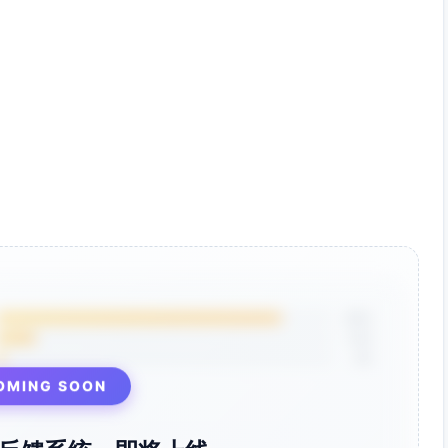
85%
12%
3%
OMING SOON