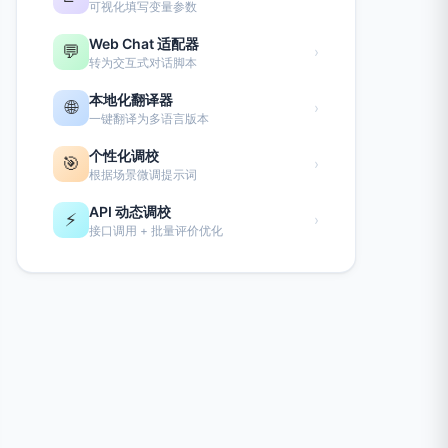
可视化填写变量参数
Web Chat 适配器
💬
›
转为交互式对话脚本
本地化翻译器
🌐
›
一键翻译为多语言版本
个性化调校
🎯
›
根据场景微调提示词
API 动态调校
⚡
›
接口调用 + 批量评价优化