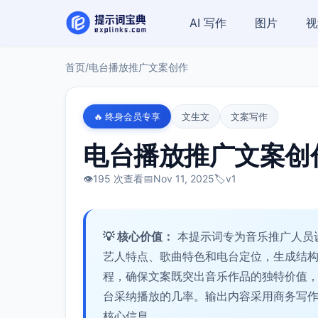
AI 写作
图片
视
首页
/
电台播放推广文案创作
🔥 终身会员专享
文生文
文案写作
电台播放推广文案创
👁️
195 次查看
📅
Nov 11, 2025
🏷️
v1
💡 核心价值：
本提示词专为音乐推广人员
艺人特点、歌曲特色和电台定位，生成结
程，确保文案既突出音乐作品的独特价值
台采纳播放的几率。输出内容采用商务写
核心信息。