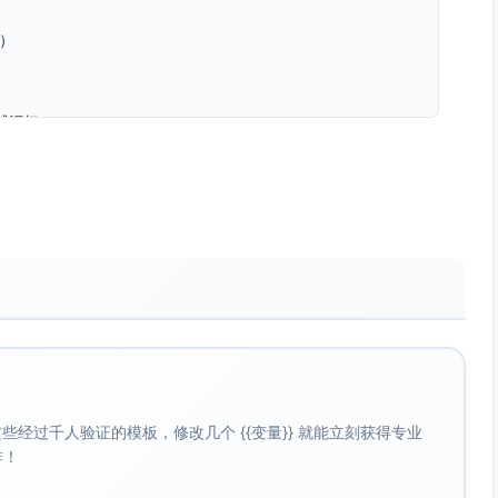
鸣）
感记忆
度
与点播
路上。接下来，林昔的《等风有你》，把等候变成陪伴。”
》或许正好回答了今晚的心情。”
期两周的试播与反馈跟踪：首周纳入新歌速递与夜间情感板块，
与点播情况。若贵台认可，欢迎加单常规轮播。
Promo文案建议、口播脚本优化。
经过千人验证的模板，修改几个 {{变量}} 就能立刻获得专业
啡！
大其词，以“适配”和“可听性”为核心。欢迎城声流行电台安排
进一步优化推广策略。