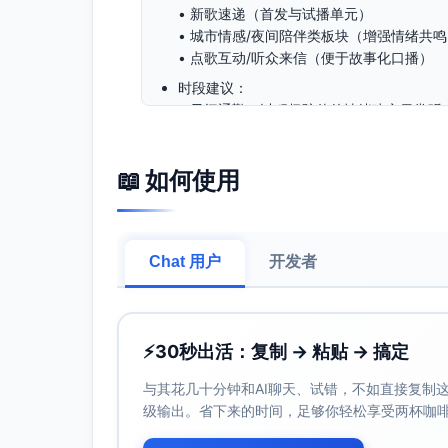
• 新歌速递（首发与试播单元）
• 城市情感/夜间陪伴类板块（增强情绪共
• 点歌互动/听众来信（便于故事化口播）
时段建议：
• 早间通勤：以积极陪伴的情绪建立日常听
• 午后轻松时段：旋律亲和，维持节目流畅
• 夜间情感带：主题与氛围贴合，提升停留
📖 如何使用
口播示例（供DJ灵活改编）：
• “这里是城声流行电台，城市的风永远在
• “如果你也在等一个人，这首《等风有你
结尾呼吁： 为提升播出效果，建议进行为
Chat 用户
开发者
次周扩大至通勤与午后时段，观察听众互动
素材支持可随时提供：电台版介绍语、30秒
联系方式：
• 联系人：电台推广负责人（林昔团队）
⚡
30秒出活：复制 → 粘贴 → 搞定
•
邮箱：marketing@linxi-music.com
与其花几十分钟和AI聊天、试错，不如直接复制这些
• 电话：请与我们确认后提供
级输出。省下来的时间，足够你轻松享受两杯咖
整体要求： 语言专业简洁，内容原创；不夸
试播并给予反馈，我们将根据贵台节目特性