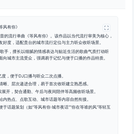
等风有你》
林昔的流行单曲《等风有你》。该作品以当代流行审美为核心，
友好度，适配贵台的城市流行定位与主力听众收听场景。
年歌手，擅长以细腻的情感表达与贴近生活的歌曲气质打动听
面向城市主流受众，强调易于记忆与便于口播的作品特质。
忆度，便于DJ口播与听众二次点播。
清晰、层次递进合理，易于首次收听建立熟悉感。
线索展开，契合通勤、午后与夜间陪伴等高频收听场景。
站内热点、点歌互动、城市话题等内容自然衔接。
于话题策划（如“等风有你·城市夜话”“你在等谁的风”等轻互