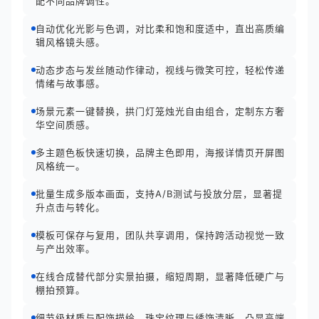
配不同品牌调性。
自动优化光影与色调，对比柔和饱和度适中，直出高质编
辑风格镜头感。
动态步态与发丝随动作律动，视线与微笑可控，轻松传递
情绪与故事感。
场景元素一键替换，拱门灯笼烛光自由组合，定制东方奢
华空间质感。
多主题色板快速切换，品牌主色即用，海报详情页开屏图
风格统一。
批量生成多版本画面，支持A/B测试与投放分层，显著提
升点击与转化。
模板可保存与复用，团队共享调用，保持跨活动视觉一致
与产出效率。
在线合成替代部分实景拍摄，缩短周期，显著降低硬广与
棚拍预算。
细节级材质与配饰描绘，珠宝纹理与绣饰清晰，凸显高端