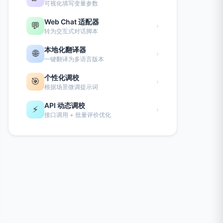
可视化填写变量参数
Web Chat 适配器
💬
›
转为交互式对话脚本
本地化翻译器
🌐
›
一键翻译为多语言版本
个性化调校
🎯
›
根据场景微调提示词
API 动态调校
⚡
›
接口调用 + 批量评价优化