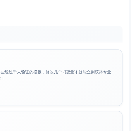
实用性的反馈，并综合判断其满意度和改进意见，以优化后续
也存在一些可能限制其有效性的因素：
保长久效果，尤其在员工不持续实践的情况下，可能出现知识
结合员工实际工作场景或组织面临的具体风险，则可能导致培
经过千人验证的模板，修改几个 {{变量}} 就能立刻获得专业
培训的意愿或对内容不感兴趣，培训效果可能大打折扣。
啡！
组织的管理风格或文化相背离，可能导致员工缺乏执行动力。
评价体系，可能导致培训后的行为转化难以落实。
应采取以下强化措施：
工所在岗位的关键风险点，结合组织的业务流程与实际需求，