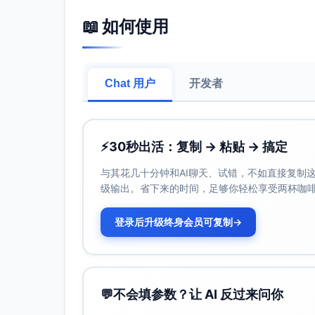
率。
📖 如何使用
员工反馈
：收集员工对培训内容的认可度和
培训。
三、员工培训的潜在局限性
Chat 用户
开发者
尽管员工培训在风险管理中具有重要作用，但
单次培训效果有限
：一次性培训可能难以确
遗忘或技能退化。
⚡
30秒出活：复制 → 粘贴 → 搞定
培训内容的针对性不足
：如果培训内容未能
训效果不佳。
与其花几十分钟和AI聊天、试错，不如直接复制这些
参训意愿和积极性问题
：员工如果缺乏参与
级输出。省下来的时间，足够你轻松享受两杯咖
与公司文化的一致性问题
：如果培训内容与
登录后升级终身会员可复制
执行后续监督不到位
：未建立健全的监督和
→
四、增强员工培训效果的建议
为提高员工培训作为风险控制措施的有效性，
制定针对性培训计划
：确保培训内容紧贴员
💬
不会填参数？让 AI 反过来问你
设计有针对性和实用性的课程。