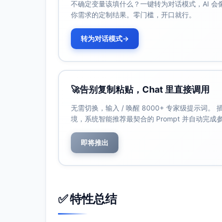
不确定变量该填什么？一键转为对话模式，AI 
采用多样化的培训方式
：结合理论培训与实
你需求的定制结果。零门槛，开口就行。
知识的吸收与应用能力。
持续性和系统性培训
：确保培训不是一次性
转为对话模式
→
高层支持和文化营造
：通过管理层支持和政
设立激励和考核机制
：将培训成果与绩效考
导。
数据驱动评估效果
：通过对风险事件发生频
🚀
告别复制粘贴，Chat 里直接调用
效果并持续改进。
无需切换，输入 / 唤醒 8000+ 专家级提示词
五、总结
境，系统智能推荐最契合的 Prompt 并自动完
员工培训作为风险控制的一部分，对组织的风
于培训的设计、执行以及后续的支持措施是否
即将推出
行动态调整，并结合对培训后具体风险绩效的
生积极影响。
✅ 特性总结