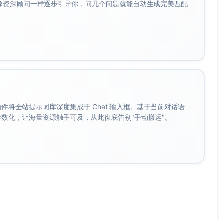
会像资深顾问一样逐步引导你，问几个问题就能自动生成完美匹配
践操作，例如案例分析、情景模拟、虚拟演练等，增强员工对
的，而是通过周期性计划不断巩固和提升员工的技能与意识。
策导向，推动全员参与培训，培养组织中的学习文化。
核挂钩，激励员工持续学习，同时对未达到要求者提供额外辅
率、培训后的成本效益比等指标的分析，验证培训措施的具体
。 插件将全站提示词库深度集成于 Chat 输入框。基于当前对话语
成参数化，让海量资源触手可及，从此彻底告别"手动搬运"。
险管理体系而言是一种基础而有效的手段。然而，其效果取决
到位。因此，在实践中，需对员工培训的内容、形式及频次进
评估结果进行优化，以确保这一措施能够在业务操作中持续产