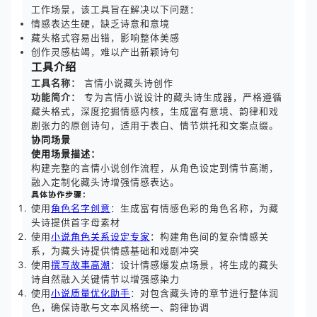
工作场景，该工具旨在解决以下问题：
情感表达生硬，缺乏诗意和意境
藏头格式容易出错，影响整体美感
创作灵感枯竭，难以产出新颖诗句
工具介绍
工具名称：
言情小说藏头诗创作
功能简介：
专为言情小说设计的藏头诗生成器，严格遵循
藏头格式，深度挖掘情感内核，生成富有意境、韵律和戏
剧张力的原创诗句，适用于表白、情节烘托和文案点缀。
协同场景
使用场景描述：
构建完整的言情小说创作流程，从角色设定到情节高潮，
融入定制化藏头诗增强情感表达。
具体协作步骤：
使用
角色名字创意
：生成富有情感色彩的角色名称，为藏
头诗提供首字母素材
使用
小说角色关系设定专家
：构建角色间的复杂情感关
系，为藏头诗提供情感基础和戏剧冲突
使用
撰写故事高潮
：设计情感爆发点场景，将生成的藏头
诗自然融入关键情节以增强感染力
使用
小说质量优化助手
：对包含藏头诗的章节进行整体润
色，确保诗歌与文本风格统一、韵律协调