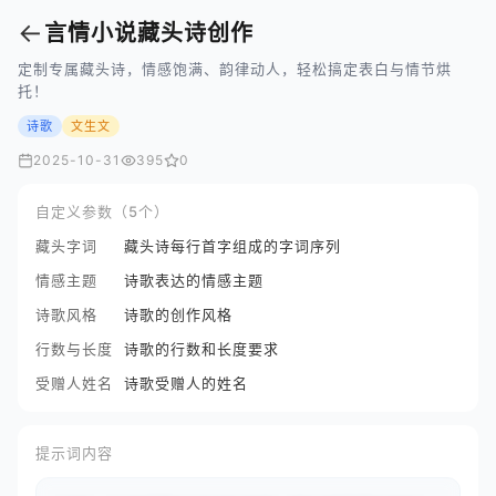
←
言情小说藏头诗创作
定制专属藏头诗，情感饱满、韵律动人，轻松搞定表白与情节烘
托！
诗歌
文生文
2025-10-31
395
0
自定义参数（5个）
藏头字词
藏头诗每行首字组成的字词序列
情感主题
诗歌表达的情感主题
诗歌风格
诗歌的创作风格
行数与长度
诗歌的行数和长度要求
受赠人姓名
诗歌受赠人的姓名
提示词内容