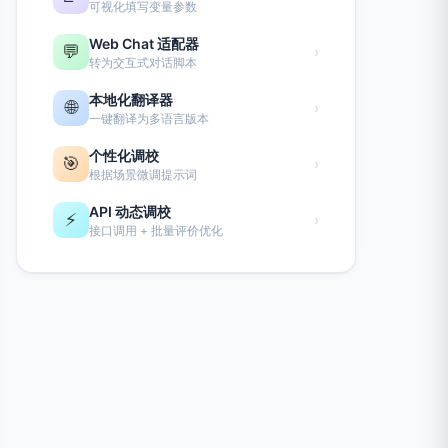
可视化填写变量参数
Web Chat 适配器
💬
›
转为交互式对话脚本
本地化翻译器
🌐
›
一键翻译为多语言版本
个性化调校
🎯
›
根据场景微调提示词
API 动态调校
⚡
›
接口调用 + 批量评价优化