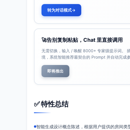
充足收纳以确保室内整洁有序，同时减少多
设置多功能角落（如阅读区），满足个性化
转为对话模式
→
预期效果
该卧室设计通过自然风景的色彩、材质及分层
居住者将在其中获得一种被自然环抱的感官体
🚀
告别复制粘贴，Chat 里直接调用
无需切换，输入 / 唤醒 8000+ 专家级提示词
境，系统智能推荐最契合的 Prompt 并自动完
即将推出
✅ 特性总结
智能生成设计概念陈述，根据用户提供的房间类