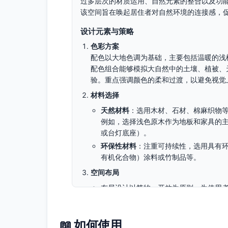
过多层次的材质运用、自然元素的整合以及功
该空间旨在唤起居住者对自然环境的连接感，
设计元素与策略
色彩方案
配色以大地色调为基础，主要包括温暖的浅
配色组合能够模拟大自然中的土壤、植被、
验。重点强调颜色的柔和过渡，以避免视觉
材料选择
天然材料
：选用木材、石材、棉麻织物
例如，选择浅色原木作为地板和家具的
或台灯底座）。
环保性材料
：注重可持续性，选用具有环
有机化合物）涂料或竹制品等。
空间布局
布局设计以简约、开放为原则，为使用
并朝向窗户方向以获得最佳自然光线。
设置一个小型的休憩或阅读角，选用靠
📖 如何使用
实现储物功能使用定制化收纳，例如带