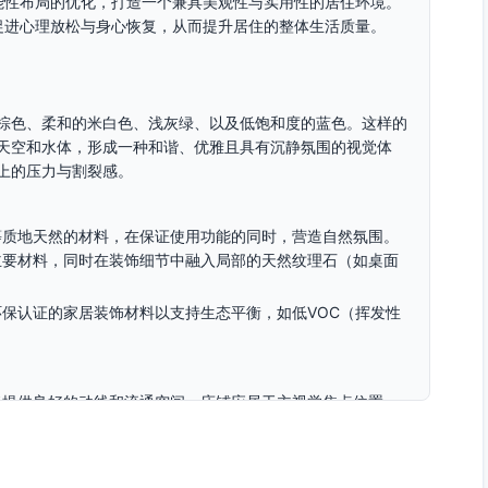
能性布局的优化，打造一个兼具美观性与实用性的居住环境。
促进心理放松与身心恢复，从而提升居住的整体生活质量。
棕色、柔和的米白色、浅灰绿、以及低饱和度的蓝色。这样的
天空和水体，形成一种和谐、优雅且具有沉静氛围的视觉体
上的压力与割裂感。
等质地天然的材料，在保证使用功能的同时，营造自然氛围。
主要材料，同时在装饰细节中融入局部的天然纹理石（如桌面
保认证的家居装饰材料以支持生态平衡，如低VOC（挥发性
者提供良好的动线和流通空间。床铺应居于主视觉焦点位置，
植物窗设置小型边桌和扶手椅，增强空间的自然氛围。
抽屉的床框和嵌入式衣柜，以避免空间的杂乱感。