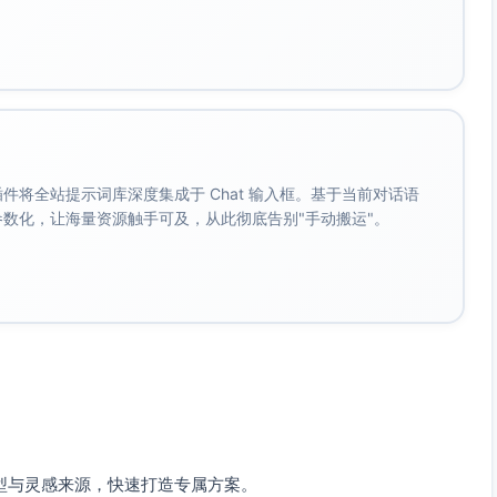
余的家具干扰视觉与活动空间。
需求，为业主提供额外的使用功能。
光照策略，将室内空间打造为一个宁静且富有治愈力的环境。
验，在生活中汲取自然元素的能量和静谧感。
。 插件将全站提示词库深度集成于 Chat 输入框。基于当前对话语
成参数化，让海量资源触手可及，从此彻底告别"手动搬运"。
型与灵感来源，快速打造专属方案。