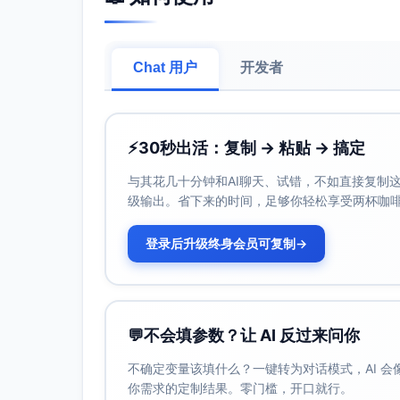
光线与照明
自然光线
：大尺寸透光窗是设计的关键
Chat 用户
开发者
私又不影响光线的穿透。
人工照明
：整体采用分层照明设计，包
灯带或小型台灯）。灯光色温应保持在27
装饰设计
⚡
30秒出活：复制 → 粘贴 → 搞定
使用大地主题的艺术挂画或摄影作品作
与其花几十分钟和AI聊天、试错，不如直接复制这些
面视觉焦点的同时加强自然主题。
级输出。省下来的时间，足够你轻松享受两杯咖
搭配绿植（如龟背竹、橡皮树）作为点
织物选择柔软与质朴并重，例如亚麻靠
登录后升级终身会员可复制
→
声学优化
为增强卧室的舒适度，采用吸音效果佳的软
用软包工艺或高纤维成分的壁纸以进一步优
功能性与用途分析
💬
不会填参数？让 AI 反过来问你
本方案不仅注重卧室的美观性，同时满足了以
不确定变量该填什么？一键转为对话模式，AI 
提供适宜的休息与睡眠空间，通过柔和光线
你需求的定制结果。零门槛，开口就行。