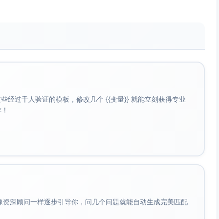
，以最大化自然光的引入。建议搭配半透明纱帘，既可保证隐
括主灯（暖色吊顶灯）、辅助灯（床头壁灯）、氛围灯（藏光
00K-3000K之间，以营造柔和、温馨的光环境。
为装饰，例如大幅印有山水、森林或海岸风景的作品，形成墙
经过千人验证的模板，修改几个 {{变量}} 就能立刻获得专业
啡！
缀，在保证易于打理的情况下增强中央空间的自然生机感。
垫、棉麻窗帘、手织地毯等。
装材料（如厚实窗帘和地毯）降低空间回响。此外，墙面可选
化声学效果，让空间更加安静宜居。
下功能性需求：
会像资深顾问一样逐步引导你，问几个问题就能自动生成完美匹配
及环保材质提升用户的居住体验。