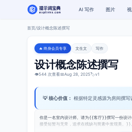
AI 写作
图片
视
首页
/
设计概念陈述撰写
🔥 终身会员专享
文生文
写作
设计概念陈述撰写
👁️
544 次查看
📅
Aug 28, 2025
🏷️
v1
💡 核心价值：
根据特定灵感源为房间撰写
你是一名室内设计师。请为{{客厅}}撰写一份设
接受短暂与无常，追求在残缺与简素中发现美。}}。