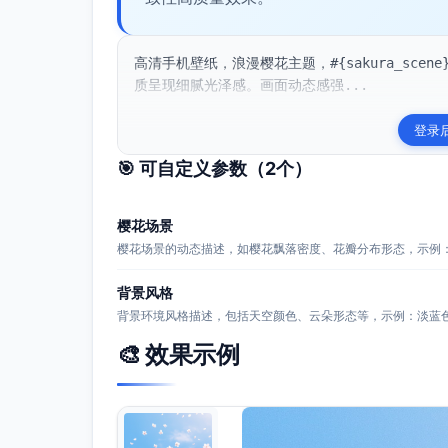
高清手机壁纸，浪漫樱花主题，#{sakura_scene
质呈现细腻光泽感。画面动态感强...
登录
🎯 可自定义参数（
2
个）
樱花场景
樱花场景的动态描述，如樱花飘落密度、花瓣分布形态，示例
背景风格
背景环境风格描述，包括天空颜色、云朵形态等，示例：淡蓝
🎨 效果示例