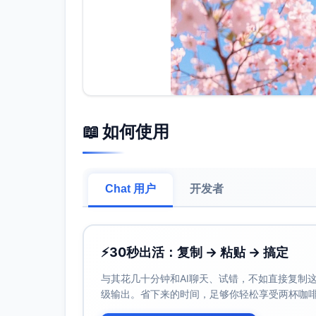
📖 如何使用
Chat 用户
开发者
⚡
30秒出活：复制 → 粘贴 → 搞定
与其花几十分钟和AI聊天、试错，不如直接复制这些
级输出。省下来的时间，足够你轻松享受两杯咖