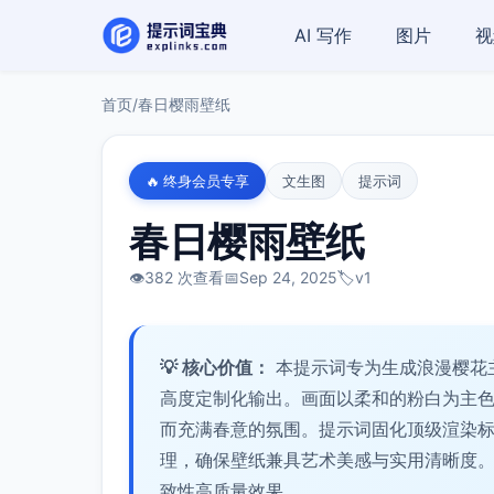
AI 写作
图片
视
首页
/
春日樱雨壁纸
🔥 终身会员专享
文生图
提示词
春日樱雨壁纸
👁️
382 次查看
📅
Sep 24, 2025
🏷️
v1
💡 核心价值：
本提示词专为生成浪漫樱花
高度定制化输出。画面以柔和的粉白为主
而充满春意的氛围。提示词固化顶级渲染
理，确保壁纸兼具艺术美感与实用清晰度
致性高质量效果。