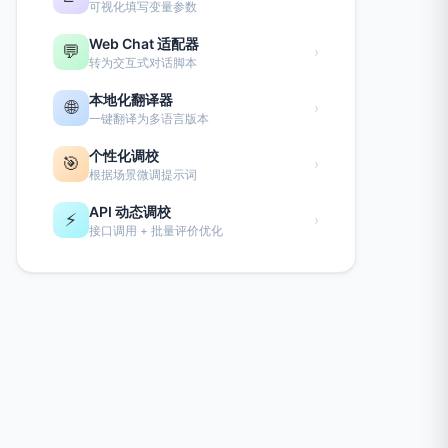
可视化填写变量参数
Web Chat 适配器
💬
›
转为交互式对话脚本
本地化翻译器
🌐
›
一键翻译为多语言版本
个性化调校
🎯
›
根据场景微调提示词
API 动态调校
⚡
›
接口调用 + 批量评价优化