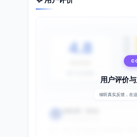
5星
4.8
4星
3星
⭐⭐⭐⭐⭐
C
基于 28 条评价
用户评价与
倾听真实反馈，在
电商运营 - 张先生
👤
⭐⭐⭐⭐⭐
2025-01-15
双十一用这个提示词生成了20多张海报，效果