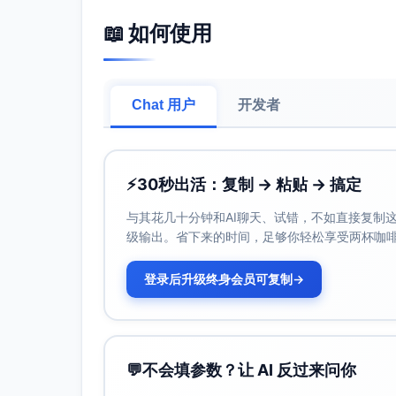
提供不断的反转和令人意想不到的真相。
📖 如何使用
技巧：将观众心理代入角色的内心冲突中，
3. 角色创作
Chat 用户
开发者
主角：
黎薇安（女主）
年龄：28岁
⚡
30秒出活：复制 → 粘贴 → 搞定
背景：一名年少成名的建筑设计师，母
却在一次浪漫邂逅中被自己习惯的规则
与其花几十分钟和AI聊天、试错，不如直接复制这些
级输出。省下来的时间，足够你轻松享受两杯咖
欲望：竭尽全力保护弟弟，同时渴望找
性格缺陷：过于苛求控制，难以信任他
登录后升级终身会员可复制
→
成长弧线：从害怕直面过去选择的代价
沈怀瑾（男主）
年龄：32岁
背景：一家豪华酒店集团的继承人，同
💬
不会填参数？让 AI 反过来问你
家庭背景而沉默寡言，有着温柔却危险