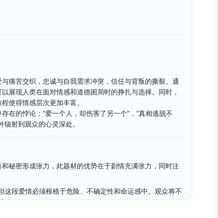
爱与痛苦交织，忠诚与自我需求冲突，信任与背叛的撕裂。通
可以展现人类在面对情感和道德困局时的挣扎与选择。同时，
旅程使得情感层次更加丰富。
存在的悖论：“爱一个人，却伤害了另一个”，“真相逃脱不
外辐射到观众的心灵深处。
奏和秘密形成张力，此题材的优势在于剧情充满张力，同时注
但这段爱情必须根植于危险、不确定性和命运感中。观众将不
迷。
的秘密和命运的改变应通过巧妙的叙述结构逐渐揭露，给观众