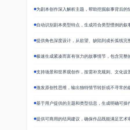
第二幕：背叛的线索与爱意加深
为剧本创作深入解析主题，帮助挖掘叙事背后的
薇安在调查中发现，酒店的地基图意外包括
踪时间吻合。
自动识别剧本类型特点，生成符合类型惯例的叙
两人被卷进一系列危险事件（有人跟踪、关
怀瑾试图隐瞒关联秘密，与父亲争吵中无意
提供角色深度设计，从欲望、缺陷到成长弧线完
第三幕：真相揭露与情感决裂
极速生成紧凑而富有张力的故事情节，包含完整
怀瑾最终承认：母亲当年为保护涉内幕的酒
体过程他并不知情。
支持场景和世界观创作，按需补充规则、文化设
薇安对他威胁说永远不原谅他，但此时一个
羽病情去掩盖证据。
激发原创性思维，输出独特情节转折或不寻常的
高潮：
薇安与怀瑾在危机中相互信任，两人联手通
基于用户提供的主题和类型信息，生成明确可操
追逐与反击中，怀瑾身负重伤，用自己的生
提供可商用的结局建议，确保作品既能满足艺术
5. 场景与世界观构建