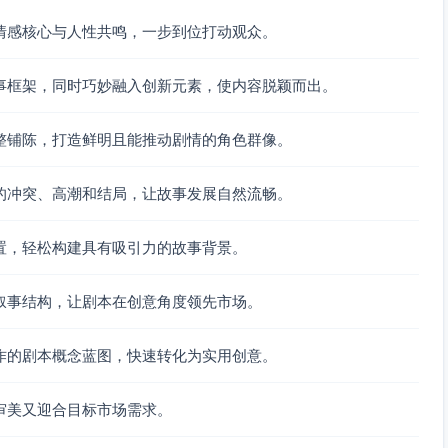
情感核心与人性共鸣，一步到位打动观众。
消失多年的母亲留下的设计，而怀瑾的母亲逝世日期与母亲失
事框架，同时巧妙融入创新元素，使内容脱颖而出。
键证物被焚毁），却因这些危难建立起深厚默契和激情。
提及“自己毁了薇安失踪母亲最珍贵的东西”。
整铺陈，打造鲜明且能推动剧情的角色群像。
的冲突、高潮和结局，让故事发展自然流畅。
店项目，与沈家暗中合作陷入漩涡，她失踪与怀瑾有关，但具
置，轻松构建具有吸引力的故事背景。
更大的阴谋被揭露：沈如安是幕后操纵者，他计划再次利用俊
叙事结构，让剧本在创意角度领先市场。
过弟弟的精神病记忆还原沈如安罪行。
作的剧本概念蓝图，快速转化为实用创意。
命帮助薇安逃脱。
审美又迎合目标市场需求。