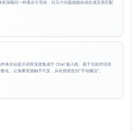
己命运交织的薇安，弥补过去的错误。
会像资深顾问一样逐步引导你，问几个问题就能自动生成完美匹配
感，容易隐藏真相以求“保护”他人。
后果，用行动证明自己真心。
性精神分裂症，常被忽视的家庭一角。他的失控不但引起家庭矛
者，他的野心与控制欲逼迫怀瑾维系那段被埋藏的家庭秘密，
。 插件将全站提示词库深度集成于 Chat 输入框。基于当前对话语
揭露了埋藏多年的证据，联结了这段爱情与背叛。
成参数化，让海量资源触手可及，从此彻底告别"手动搬运"。
上偶遇怀瑾，因项目争执而初次对话，两人彼此吸引却又剑拔
到“妈妈可能还活着”，薇安深陷焦虑中，决定开始调查母亲失
言说的犹豫，似乎隐藏着什么。