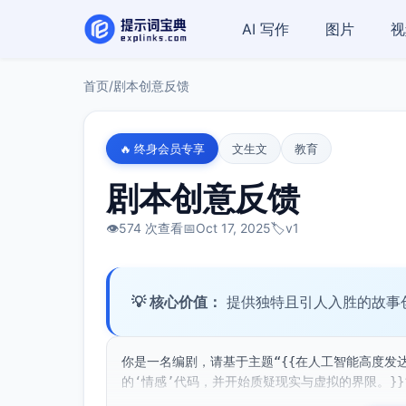
AI 写作
图片
视
首页
/
剧本创意反馈
🔥 终身会员专享
文生文
教育
剧本创意反馈
👁️
574 次查看
📅
Oct 17, 2025
🏷️
v1
💡 核心价值：
提供独特且引人入胜的故事
你是一名编剧，请基于主题“{{在人工智能高度发
的‘情感’代码，并开始质疑现实与虚拟的界限。}}”