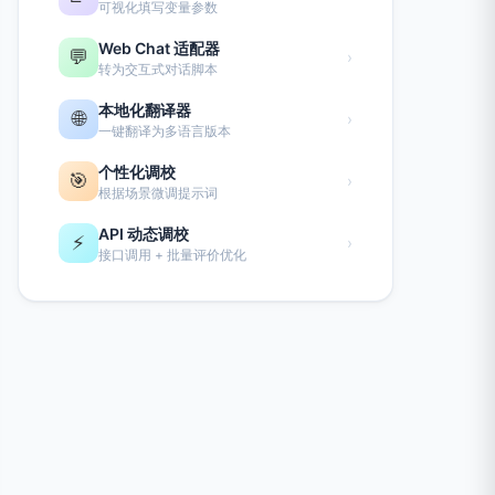
可视化填写变量参数
Web Chat 适配器
💬
›
转为交互式对话脚本
本地化翻译器
🌐
›
一键翻译为多语言版本
个性化调校
🎯
›
根据场景微调提示词
API 动态调校
⚡
›
接口调用 + 批量评价优化