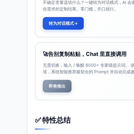
欲望：放下家族遗产的重负，救赎与自
不确定变量该填什么？一键转为对话模式，AI 
你需求的定制结果。零门槛，开口就行。
性格缺陷：自我厌弃，难以信任自己的情
成长弧线：从背负秘密无法面对到直面
转为对话模式
→
次要角色：
黎俊羽
（薇安的弟弟）：23岁，患有间歇
盾，还将真相一点点带入揭露中。
沈如安
（男主父亲）：冷酷无情的集团掌舵
🚀
告别复制粘贴，Chat 里直接调用
同时将薇安推入不可挽回的困局。
无需切换，输入 / 唤醒 8000+ 专家级提示词
叶静然
（公众律师）：黎薇安的好友，同时
境，系统智能推荐最契合的 Prompt 并自动完
4. 情节发展
即将推出
第一幕：命运交错的邂逅
薇安参与一场豪华酒店开幕设计，在发布会
弩张。
弟弟俊羽深夜一次歇斯底里的攻击，偶然提
✅ 特性总结
踪案。
怀瑾对她产生好感，然而背后露出某种难以