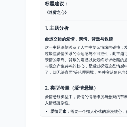
标题建议：
《迷雾之心》
1. 主题分析
命运交错的爱情，亲情、背叛与救赎
这一主题深刻涉及了人性中复杂情绪的碰撞：
过聚焦爱情关系的命运感与不可控性，此主题
亲情的牵绊、背叛的震撼以及最终寻求救赎的
与观众产生共鸣的核心，是通过探索这些情感中
了，却无法直面”等伦理困境，将冲突从角色向
2. 类型考量（爱情悬疑）
爱情悬疑类型中，爱情的情感维度与悬疑的节
入情感复杂性。
爱情元素
：需要一个扣人心弦的浪漫核心，
仅为爱情流泪，还要为其悬念、曲折深深着
悬疑氛围
：线索的布局、角色的选择、过去