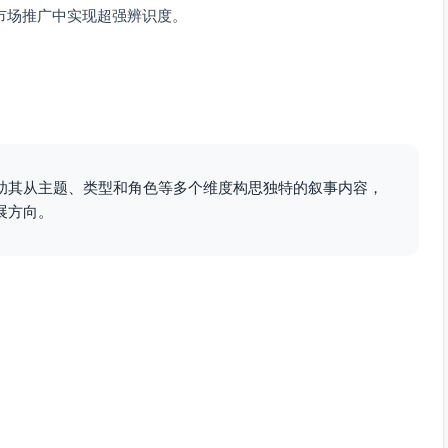
暗藏镜面迷宫设计，反映角色内心挣扎。
市场推广中实现超强辨识度。
现悬疑感与内心冲突。
过多重故事层次逐渐揭露真相，每段记忆片段都加入叙述不可
”。
视角）成为关键钥匙，他“不可靠的疯言疯语”将是解读的核
助其从主题、类型和角色等多个维度构思独特的叙事内容，
展方向。
己的过去赎罪。薇安带着母亲未竟的作品完成一座真正的纪念
也不会忘却。一切真相终将灰飞烟灭，而命运交错处，只剩记