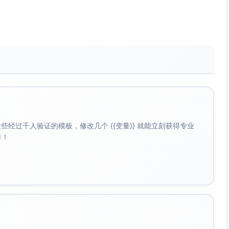
同时利用慢揭露的细节，打造情感张力与疑问间的平衡。
亲失踪多年，独自抚养患有精神疾病的弟弟。一向崇尚理性，
打破。
经过千人验证的模板，修改几个 {{变量}} 就能立刻获得专业
啡！
到一个真正懂她的灵魂伴侣。
人。
到学会放手与解脱。
时隐匿了一个与薇安母亲失踪事件息息相关的秘密。因复杂的
的气质。