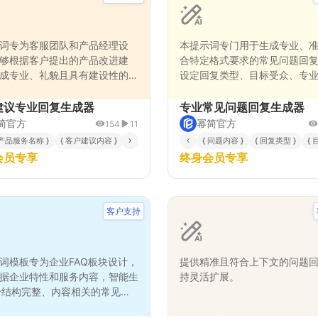
词专为客服团队和产品经理设
本提示词专门用于生成专业、
够根据客户提出的产品改进建
合特定格式要求的常见问题回
成专业、礼貌且具有建设性的回
设定回复类型、目标受众、专
过结构化的工作流程，确保回复
回复风格等关键参数，能够针
表达对客户建议的重视，又能清
景和需求生成高质量的标准化
建议专业回复生成器
专业常见问题回复生成器
产品团队的考量因素。生成的回
别适用于客户服务、学术咨询
简官方
幂简官方
154
11
感谢表达、建议分析、可行性评
持等需要规范化回复的专业场
 回复风格 }
 产品服务名称 }
{ 客户建议内容 }
{ 回复语气风格 }
{ 可行性评估 }
{ 问题内容 }
{ 回复类型 }
{ 
续行动计划，帮助维护良好的客
回复内容既专业准确又符合特
会员专享
终身会员专享
并收集有价值的用户反馈。
范，提升沟通效率和质量。
客户支持
词模板专为企业FAQ板块设计，
提供精准且符合上下文的问题
据企业特性和服务内容，智能生
持灵活扩展。
个结构完整、内容相关的常见问
过深度分析企业类型、目标客户