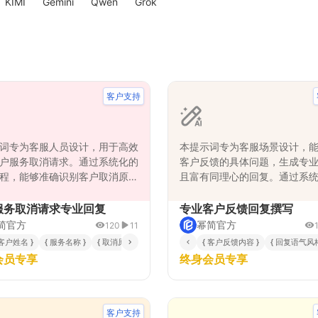
KIMI
Gemini
Qwen
Grok
客户支持
词专为客服人员设计，用于高效
本提示词专为客服场景设计，
户服务取消请求。通过系统化的
客户反馈的具体问题，生成专
程，能够准确识别客户取消原
且富有同理心的回复。通过系
供个性化的挽留方案，并生成专
反馈内容、识别核心问题、制
体的回复内容。该提示词强调同
案并构建结构化回复，确保回
服务取消请求专业回复
专业客户反馈回复撰写
达与问题解决导向，既尊重客户
符合正式书面风格要求，又能
简官方
幂简官方
120
11
，又最大限度维护客户关系，适
客户关切，提升客户满意度和
 客户姓名 }
{ 服务名称 }
{ 取消原因 }
{ 客户等级 }
{ 是否挽留 }
{ 客户反馈内容 }
{ 回复语气风格
类服务行业的客户流失管理场
性。适用于产品咨询、投诉处
会员专享
终身会员专享
助企业在服务终止环节依然保持
改进建议等多种客户反馈场景
象和良好客户体验。
客户支持