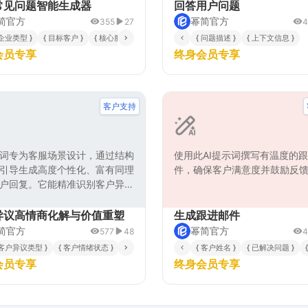
核心服务项目，系统化梳理客户
常见问题智能生成器
回答用户问题
心的各类问题，涵盖产品功能、
简官方
幂简官方
355
27
4
程、技术支持、价格政策、售后
 企业类型 }
{ 目标客户 }
{ 核心服务 }
{ 问题描述 }
{ 上下文信息 }
多个维度。该模板采用分步推理
会员专享
终身会员专享
首先解析企业特征，然后分类整
类型，最后生成具体问题表述，
个问题都具有实际价值和针对
成的FAQ问题列表可直接用于企
客户支持
、客服系统或产品手册，有效提
自助服务能力，减轻客服工作压
化用户体验。
词专为客服场景设计，通过结构
使用此AI提示词撰写有温度的
引导生成高度个性化、富有同理
件，确保客户满意度并鼓励反
户回复。它能精准识别客户异议
结合产品价值与公司风格，提供
虑、重建信任并推动问题解决的
异议高情商化解与价值重塑
生成跟进邮件
通方案，有效提升客户满意度和
简官方
幂简官方
577
48
4
业性。
 客户异议类型 }
{ 客户情绪状态 }
{ 产品/服务核心价值主张 }
{ 客户姓名 }
{ 公司品牌沟通基调 }
{ 已解决问题 }
会员专享
终身会员专享