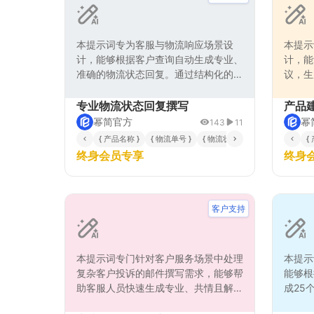
本提示词专为客服与物流响应场景设
本提示
计，能够根据客户查询自动生成专业、
计，能
准确的物流状态回复。通过结构化的工
议，生
作流程，确保回复内容包含完整的物流
复。通
信息、问题解决方案与礼貌用语，同时
内容既
专业物流状态回复撰写
产品
支持个性化定制回复风格与详细程度。
晰传达
幂简官方
幂
143
11
适用于电商客服、物流跟踪、客户关系
复包含
{ 产品名称 }
{ 物流单号 }
{ 物流状态 }
{ 详细程度 }
{
{
管理等多种业务场景，有效提升响应效
估和后
终身会员专享
终身
率与客户满意度。
户关系
客户支持
本提示词专门针对客户服务场景中处理
本提示
复杂客户投诉的邮件撰写需求，能够帮
能够根
助客服人员快速生成专业、共情且解决
成25
方案导向的邮件回复。通过结构化分析
题。通