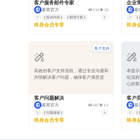
客户投诉内容和期望解决方案，系统化
群体和
客户服务邮件专家
企业
地构建邮件框架，确保回复既体现对客
可能关
幂简官方
幂
338
26
户问题的重视，又能提供切实可行的解
服务流
{ 投诉内容 }
{ 期望方案 }
{
决路径。该提示词特别擅长处理情绪化
保障等
终身会员专享
终身
投诉、复杂技术问题和高价值客户维护
机制，
等场景，能够有效提升客户满意度并降
理问题
低客服工作压力。提示词采用分步推理
确保每
和链式思维方法，确保邮件内容的逻辑
性。生
客户支持
严密性和情感适配性，同时严格遵守企
业官网
业服务规范和沟通标准。
升客户
力，优
高效的客户支持流程，通过专业沟通和
本提示
共情解决客户问题，确保客户满意度
化流程
心的客
核心，
化解疑
客户问题解决
客户
专业沟
幂简官方
幂
487
43
服务专
{ 问题描述 }
{
终身会员专享
终身