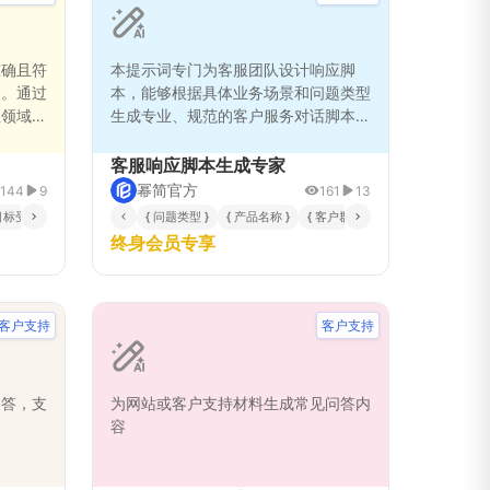
准确且符
本提示词专门为客服团队设计响应脚
复。通过
本，能够根据具体业务场景和问题类型
业领域和
生成专业、规范的客户服务对话脚本。
对不同场
通过系统化的分析流程，确保脚本内容
回复。特
准确反映产品特性，有效解决客户疑
客服响应脚本生成专家
、技术支
问，同时保持专业服务水准。适用于产
幂简官方
144
9
161
13
景，确保
品咨询、技术支持、投诉处理等多种客
目标受众 }
{ 专业领域 }
{ 回复风格 }
{ 问题类型 }
{ 产品名称 }
{ 客户群体 }
{ 服务场景 }
定格式规
服场景，帮助团队提升服务效率和客户
终身会员专享
满意度。
客户支持
客户支持
回答，支
为网站或客户支持材料生成常见问答内
容