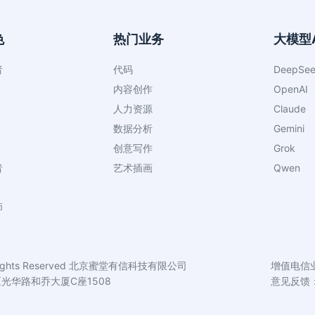
色
热门业务
大模型A
者
代码
DeepSee
内容创作
OpenAI
人力资源
Claude
数据分析
Gemini
创意写作
Grok
者
艺术插画
Qwen
师
ights Reserved
北京蜜堂有信科技有限公司
增值电信业
光华路和乔大厦C座1508
意见反馈：01