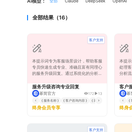
AI模型：
全部
Claude
DeepSeek
OpenAI
全部结果（16）
客户支持
本提示词专为客服场景设计，帮助客服
本提示
专员快速生成专业、准确且富有同理心
处理客
的服务升级回复。通过系统化的分析流
分析流
程，确保回复内容精准满足客户需求，
因，提
涵盖升级方案说明、优势分析、操作指
业、得
服务升级咨询专业回复
客户
引等核心要素，同时保持正式专业的沟
理心表
幂简官方
幂
172
13
通风格，提升客户满意度和服务专业
选择权
{ 服务名称 }
{ 客户咨询内容 }
{ 回复正式程度 }
{
性。适用于电信、软件、金融等多种行
用于各
终身会员专享
终身
业的服务升级咨询场景。
景，帮
专业形
客户支持