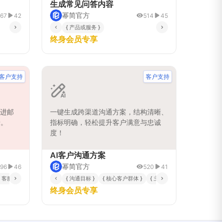
生成常见问答内容
幂简官方
67
42
514
45
{ 产品或服务 }
终身会员专享
客户支持
客户支持
跟进邮
一键生成跨渠道沟通方案，结构清晰、
馈。
指标明确，轻松提升客户满意与忠诚
度！
AI客户沟通方案
幂简官方
96
46
520
41
{ 期望的客户行动 }
{ 客服姓名 }
{ 公司名称 }
{ 客户历史价值等级 }
{ 沟通目标 }
{ 核心客户群体 }
{ 本次沟通渠道 }
{ 主要挑战或痛点 }
{ 可提供的具体补偿或方案 
{ 期望成
终身会员专享