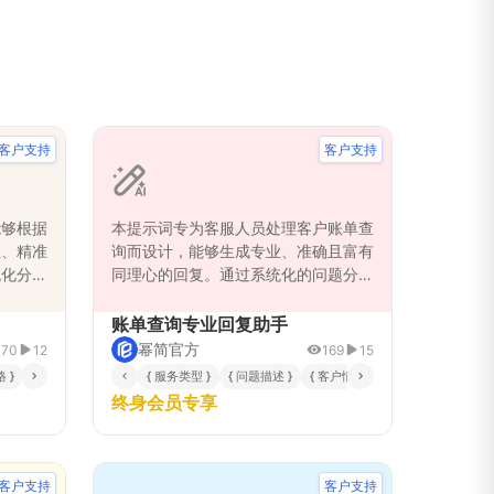
客户支持
客户支持
能够根据
本提示词专为客服人员处理客户账单查
业、精准
询而设计，能够生成专业、准确且富有
统化分析
同理心的回复。通过系统化的问题分析
定解决方
和解决方案制定，确保回复内容既满足
复内容既
客户需求又维护企业专业形象。提示词
账单查询专业回复助手
有效解决
涵盖多种账单问题场景，包括费用明细
幂简官方
170
12
169
15
服务专业
解释、计费周期说明、异常费用处理
 }
{ 问题紧急程度 }
{ 服务类型 }
{ 问题描述 }
{ 客户情绪 }
{ 回复风格 }
理、服务
等，帮助客服人员快速提供标准化且个
终身会员专享
。
性化的服务响应，提升客户满意度和问
题解决效率。
客户支持
客户支持