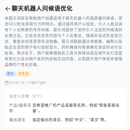
←
聊天机器人问候语优化
本提示词旨在帮助用户创建适用于聊天机器人的高质量问候语，突
出SEO优化和吸引力的特点。通过指导用户以轻松、引人入胜且具
有个人化特质的写作风格，提示词提供了创作引人注目的问候语的
实用方法。它结合信息性内容与个人化表达，强调对话式的呈现方
式，使复杂信息变得生动有趣。提示词鼓励通过讲故事、幽默以及
贴近生活的例子吸引目标受众，同时确保内容准确无误且符合行业
标准。亮点在于，用户能够借助此工具为其网站或在线平台打造富
有吸引力且对用户友好的初始互动内容，从而提升用户体验并增强
品牌的个性化形象。
其它
文生文
2025-12-17
27
0
自定义参数（2个）
产品/服务名
您希望推广的产品或服务名称，例如“智能家居设
称
备”。
输出语言
指定输出的语言，例如“中文”、“英文”等。