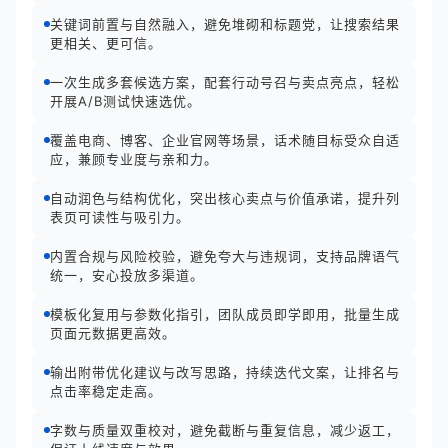
关键词前置与自然融入，避免堆砌和标题党，让搜索结果
更相关、更可信。
一次生成多套候选方案，配套行动号召与卖点亮点，轻松
开展A/B测试快速选优。
覆盖电商、博客、企业官网等场景，话术随目标受众自适
应，兼顾专业度与亲和力。
自动润色与结构优化，突出核心卖点与价值承诺，提升列
表页可读性与吸引力。
内置合规与风险校验，避免夸大与违规词，支持品牌语气
统一，安心投放多渠道。
模板化复用与参数化指引，团队成员即学即用，批量生成
页面元数据更高效。
输出附带优化建议与改写思路，持续迭代文案，让排名与
点击率稳定走高。
字数与质量双重校对，避免截断与重复信息，减少返工，