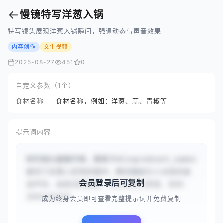
←
慢镜特写洋葱入锅
特写镜头展现洋葱入锅瞬间，强调动态与声音效果
内容创作
文生视频
2025-08-27
451
0
自定义参数（1个）
食材名称
食材名称，例如：洋葱、蒜、青椒等
提示词内容
特写镜头缓慢平移，聚焦于#{ingredient_name}
被切丁后落入炙热的锅中，瞬间激起引人注目的滋
会员登录后可复制
滋声效，画面流畅细腻，突出动态与质感。音效：
清晰的滋滋声...
成为终身会员即可查看完整提示词并免费复制