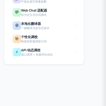
可视化填写变量参数
Web Chat 适配器
💬
›
转为交互式对话脚本
本地化翻译器
🌐
›
一键翻译为多语言版本
个性化调校
🎯
›
根据场景微调提示词
API 动态调校
⚡
›
接口调用 + 批量评价优化