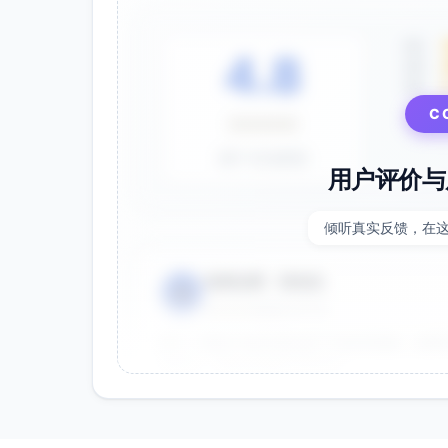
5星
4.8
4星
3星
C
⭐⭐⭐⭐⭐
基于 28 条评价
用户评价与
倾听真实反馈，在
电商运营 - 张先生
👤
⭐⭐⭐⭐⭐
2025-01-15
双十一用这个提示词生成了20多张海报，效果
很灵活，能快速适配不同节日。
效果好
节省时间