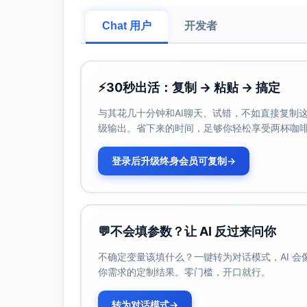
Chat 用户
开发者
⚡
30秒出活：复制 → 粘贴 → 搞定
与其花几十分钟和AI聊天、试错，不如直接复制这些
级输出。省下来的时间，足够你轻松享受两杯咖
登录后升级终身会员可复制
→
💬
不会填参数？让 AI 反过来问你
不确定变量该填什么？一键转为对话模式，AI 
你需求的定制结果。零门槛，开口就行。
转为对话模式
→