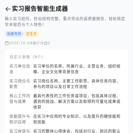
←
实习报告智能生成器
输入实习经历，秒出结构完整、重点突出的高质量报告，轻松搞定
学术规范与个人特色！
创意写作
文生文
2025-12-08
316
0
自定义参数（9个）
实习单位信
实习单位的名称、所属行业、主营业务、组织规
息
模、企业文化等背景信息
实习岗位与
实习岗位名称、主要工作职责、具体任务内容、
职责
参与的项目以及日常工作流程
核心工作内
最具代表性的工作任务或项目，包括具体过程、
容与成果
遇到的挑战、解决方案以及取得的可量化成果或
收获
技能提升与
在实习中应用的专业知识，以及提升的硬技能和
知识应用
软技能
实习收获与
实习的整体心得体会，包括对行业、岗位的新认