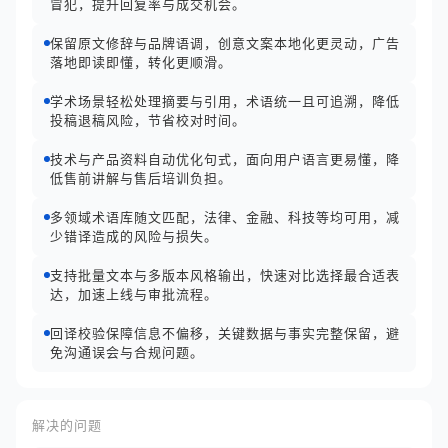
冒犯，提升回复率与成交机会。
保留原文修辞与品牌语调，创意文案本地化更灵动，广告
落地即读即懂，转化更顺滑。
学术场景轻松处理摘要与引用，术语统一且可追溯，降低
投稿退稿风险，节省校对时间。
技术与产品资料自动优化句式，面向用户语言更易懂，降
低售前讲解与售后培训负担。
多领域术语库随文匹配，法律、金融、科技等均可用，减
少错译造成的风险与损失。
支持批量文本与多版本风格输出，快速对比选择最合适表
达，加速上线与审批流程。
回译校验保障信息不偏移，关键数据与事实完整保留，避
免沟通误会与合规问题。
解决的问题