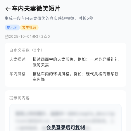
←
车内夫妻微笑短片
生成一段车内夫妻微笑的真实感短视频，时长5秒
提示词
文生视频
2025-10-01
342
0
自定义参数（2个）
夫妻描述
描述画面中的夫妻形象，例如：一对身穿婚礼礼
服的夫妻
车内风格
描述车内的环境风格，例如：现代风格的豪华轿
车内饰
提示词内容
使用上传的图片，画面中一对#{couple_descrip
tion}坐在#{car_interior_style}的车内，二
会员登录后可复制
人面带微笑，镜头捕捉他们的自然神态，...