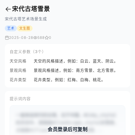
←
宋代古塔雪景
宋代古塔艺术场景生成
艺术
文生图
2025-08-28
588
0
自定义参数（3个）
天空风格
天空的风格描述，例如：白云、蓝天、阴云。
景观风格
景观风格描述，例如：南方雪景、北方雪原。
花卉类型
花卉类型，例如：红梅、白梅、桃花。
提示词内容
一座来自宋代的古塔，位于中国，#{sky_style}
的天空中，周围是#{landscape_style}的雪景，
会员登录后可复制
点缀着#{flower_type}，展现出极致...