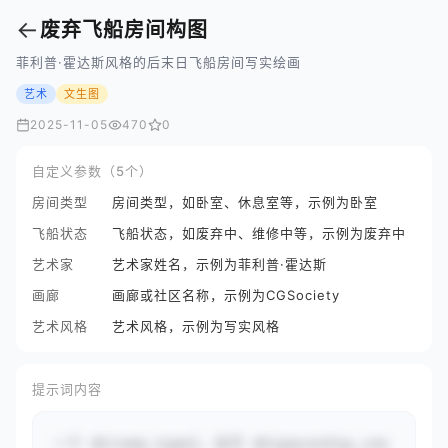
←
废弃飞船房间构图
菲利普·霍达斯风格的后末日飞船房间写实绘画
艺术
文生图
2025-11-05
470
0
自定义参数（5个）
房间类型
房间类型，如卧室、休息室等，示例为卧室
飞船状态
飞船状态，如废弃中、维修中等，示例为废弃中
艺术家
艺术家姓名，示例为菲利普·霍达斯
画廊
画廊或社区名称，示例为CGSociety
艺术风格
艺术风格，示例为写实风格
提示词内容
一个 #{room_type}，位于 #{spaceship_con