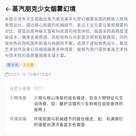
←
蒸汽朋克少女烟雾幻境
本提示词专为生成融合蒸汽朋克美学与梦幻烟雾氛围的精致人物场
景而设计。通过精心构建的机械细节、复古工业元素与柔和烟雾的
对比，营造出既神秘又富有科技感的视觉体验。画面采用高精度渲
染技术，确保金属质感、齿轮结构与光影层次得到极致展现，同时
保持色彩饱和度的和谐与构图的平衡。适用于虚拟角色设计、概念
艺术创作及奇幻风格插画等多种场景，能够为用户提供兼具艺术性
与技术性的高质量图像生成方案。
提示词
文生图
2025-10-15
318
0
自定义参数（2个）
人物场景
人物与核心场景的组合描述，包含人物特征与互
动场景，如：戴护目镜的少女斜倚在齿轮装饰的
座椅上
环境风格
环境氛围与机械细节的融合描述，如：布满铆钉
的墙壁间漂浮着蓝灰色烟霭