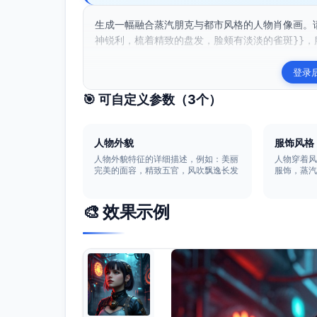
生成一幅融合蒸汽朋克与都市风格的人物肖像画。
神锐利，梳着精致的盘发，脸颊有淡淡的雀斑}}，服
登录
🎯 可自定义参数（
3
个）
人物外貌
服饰风格
人物外貌特征的详细描述，例如：美丽
人物穿着
完美的面容，精致五官，风吹飘逸长发
服饰，蒸
🎨 效果示例