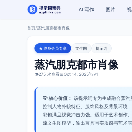
AI 写作
图片
视
首页
/
蒸汽朋克都市肖像
🔥 终身会员专享
文生图
提示词
蒸汽朋克都市肖像
👁️
275 次查看
📅
Oct 14, 2025
🏷️
v1
💡 核心价值：
该提示词专为生成融合蒸汽
控制人物外貌特征、服饰风格及背景环境
彩饱满且视觉冲击力强。适用于艺术创作
流文生图模型，输出兼具写实质感与艺术