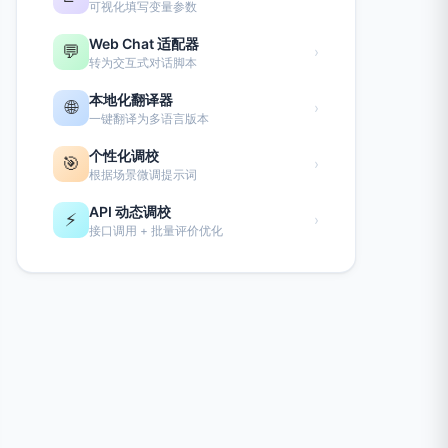
可视化填写变量参数
Web Chat 适配器
💬
›
转为交互式对话脚本
本地化翻译器
🌐
›
一键翻译为多语言版本
个性化调校
🎯
›
根据场景微调提示词
API 动态调校
⚡
›
接口调用 + 批量评价优化