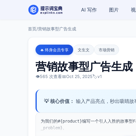
AI 写作
图片
视
首页
/
营销故事型广告生成
🔥 终身会员专享
文生文
市场营销
营销故事型广告生成
👁️
565 次查看
📅
Oct 25, 2025
🏷️
v1
💡 核心价值：
输入产品亮点，秒出吸睛故事
为我们的#{product}编写一个引人入胜的故事型Fa
_problem}。