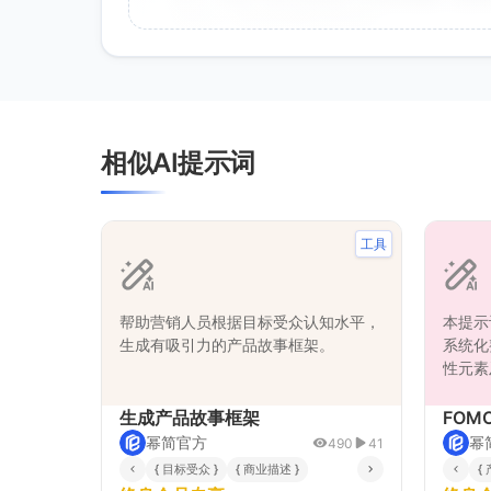
很灵活，能快速适配不同节日。
效果好
节省时间
品牌设计师 - 李女士
👤
相似AI提示词
⭐⭐⭐⭐⭐
2025-01-10
作为设计师，这个提示词帮我快速生成创意方
就能直接使用。
工具
创意好
专业
帮助营销人员根据目标受众认知水平，
本提示
生成有吸引力的产品故事框架。
系统化
性元素
过’（
Fac
生成产品故事框架
作指南
幂简官方
幂
490
41
台要求
{ 目标受众 }
{ 商业描述 }
{