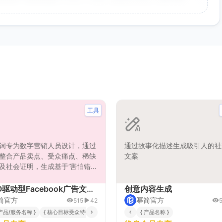
向，大大提升了工作效率。生成的海报氛围感很强，稍作调整
工具
词专为数字营销人员设计，通过
通过故事化描述生成吸引人的社
整合产品卖点、受众痛点、稀缺
文案
及社会证明，生成基于‘害怕错
查看更多评价
FOMO）心理学原理的高转化
ebook广告文案。它提供结构化创
FOMO驱动型Facebook广告文案生成器
创意内容生成
，确保文案简洁、有力且符合平
简官方
幂简官方
515
42
，有效提升点击与转化率。
 产品/服务名称 }
{ 核心目标受众特征 }
{ 产品独特卖点与核心优势 }
{ 产品名称 }
{ 稀缺性策略 }