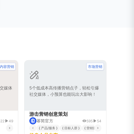
内容营销
市场营销
交媒体
5个低成本高传播营销点子，轻松引爆
社交媒体，小预算也能玩出大影响！
游击营销创意策划
幂简官方
522
49
595
54
{ 社会证明类型 }
{ 具体行动号召（CTA）文案 }
{ 产品/服务 }
{ 目标人群 }
{ 期望营造的紧迫感强度 }
{ 营销目标 }
{ 预算范围 }
{ 品牌语调
{ 