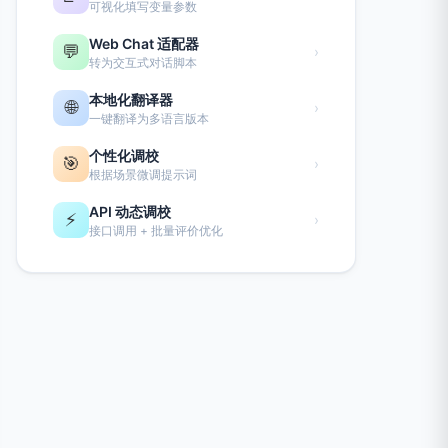
可视化填写变量参数
Web Chat 适配器
💬
›
转为交互式对话脚本
本地化翻译器
🌐
›
一键翻译为多语言版本
个性化调校
🎯
›
根据场景微调提示词
API 动态调校
⚡
›
接口调用 + 批量评价优化